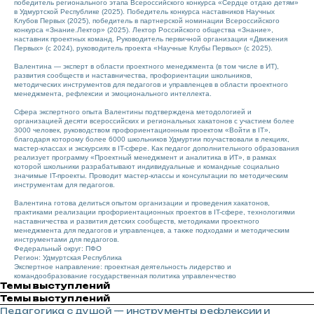
победитель регионального этапа Всероссийского конкурса «Сердце отдаю детям»
в Удмуртской Республике (2025). Победитель конкурса наставников Научных
Клубов Первых (2025), победитель в партнерской номинации Всероссийского
конкурса «Знание.Лектор» (2025). Лектор Российского общества «Знание»,
наставник проектных команд. Руководитель первичной организации «Движения
Первых» (с 2024), руководитель проекта «Научные Клубы Первых» (с 2025).
Валентина — эксперт в области проектного менеджмента (в том числе в ИТ),
развития сообществ и наставничества, профориентации школьников,
методических инструментов для педагогов и управленцев в области проектного
менеджмента, рефлексии и эмоционального интеллекта.
Сфера экспертного опыта Валентины подтверждена методологией и
организацией десяти всероссийских и региональных хакатонов с участием более
3000 человек, руководством профориентационным проектом «Войти в IT»,
благодаря которому более 6000 школьников Удмуртии поучаствовали в лекциях,
мастер-классах и экскурсиях в IT-сфере. Как педагог дополнительного образования
реализует программу «Проектный менеджмент и аналитика в ИТ», в рамках
которой школьники разрабатывают индивидуальные и командные социально
значимые IT-проекты. Проводит мастер-классы и консультации по методическим
инструментам для педагогов.
Валентина готова делиться опытом организации и проведения хакатонов,
практиками реализации профориентационных проектов в IT-сфере, технологиями
наставничества и развития детских сообществ, методиками проектного
менеджмента для педагогов и управленцев, а также подходами и методическим
инструментами для педагогов.
Федеральный округ: ПФО
Регион: Удмуртская Республика
Экспертное направление: проектная деятельность лидерство и
командообразование государственная политика управленчество
Темы выступлений
Темы выступлений
Педагогика с душой — инструменты рефлексии и