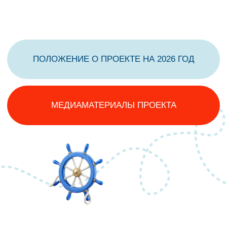
680
победителей за 5 сезонов
75
292
из
эксперта сообщества
«Созвездие Флагманов
образования»
регионов России
Найти эксперта
Истории
успеха