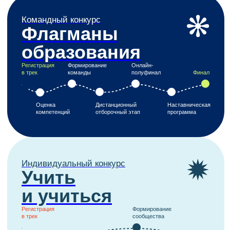
Образовательный
Финал
марафон
Конкурс в экспертное сообщество
Созвездие
Флагманов
образования
Регистрация
Получение
в трек
Портфолио
статуса эксперта
Оценка
Онлайн-
компетенций
интервью
Полезные
сервисы