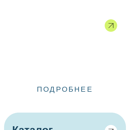
При поддержке Минпросвещения России.
Узнайте больше о Сферуме в MAX за три
урока и получите сертификат
Для участников проекта
«Флагманы образования»
Что важно знать классному
руководителю?
Возможности цифрового
сервиса для образования
Оценка
компетенций