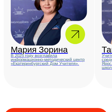
Как оценивают
участников? Где
смотреть баллы
и результаты?
Технические моменты:
как зарегистрироваться,
что делать при сбоях, где
искать сертификаты?
Что получают
победители?