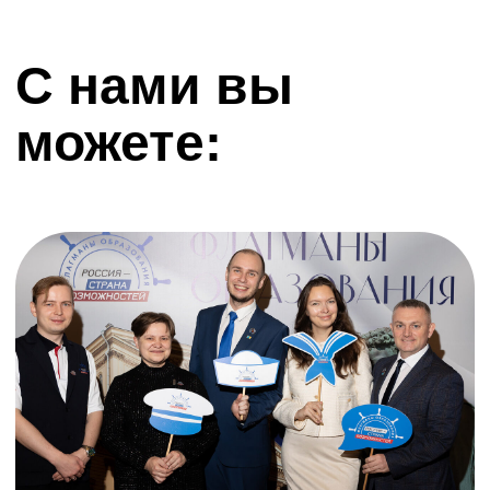
Мария Зорина
Тамара Заме
В 2025 году возглавила
Учитель русского языка и 
информационно-методический центр
средней школы № 59 город
«Екатеринбургский Дом Учителя».
Ярославля, наставник соте
школьников и молодых педа
ВСЕ ИСТОРИИ