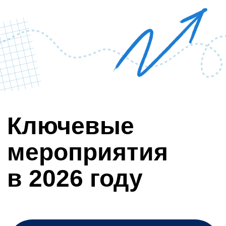
образования
Регистрация
Формирование
Онлайн-
в трек
команды
полуфинал
Финал
Оценка
Дистанционный
Наставническая
компетенций
отборочный этап
программа
Индивидуальный конкурс
Учить
и учиться
Регистрация
Формирование
в трек
сообщества
Образовательный
Финал
марафон
Номинация
СпортТрек
Регистрация
Формирование
в трек
сообщества
Обучение