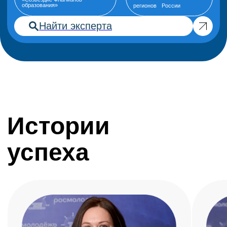
командного конкурса?
Что такое сообщество
«Созвездие Флагманов
образования» и как туда
попасть?
В чем особенности
направления
«СпортТрек»?
Кто может участвовать в
треке «Учить и
учиться»? Почему он так
называется?