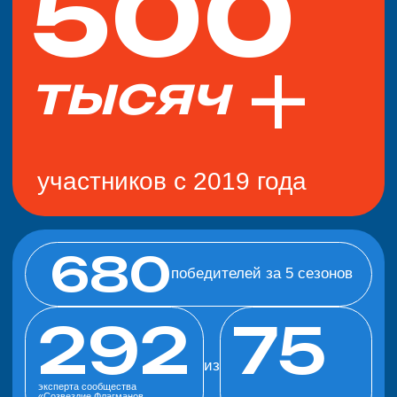
В чем суть проекта
«Флагманы
образования» и зачем
в нем участвовать?
Кто может участвовать?
Есть ли ограничения
по возрасту или
гражданству?
Какие конкурсные
направления есть в 2026
году и каковы сроки?
В чем особенности