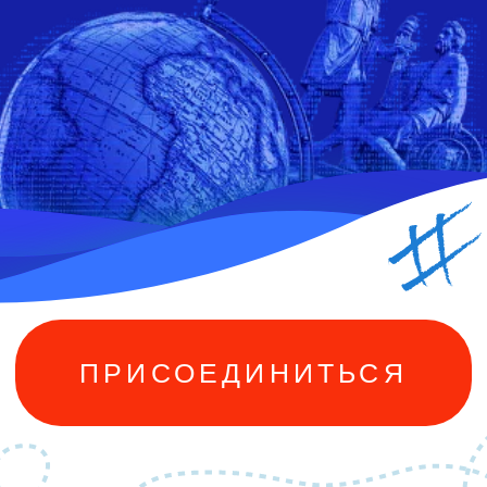
ПРИСОЕДИНИТЬСЯ
Выявляем
мотивированных
педагогов, студентов
и представителей сферы
образования, молодежной
политики, культуры
и спорта
Проект «Флагманы образования» Президентской
платформы «Россия — страна возможностей»
реализуется с 2019 года и способствует