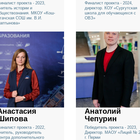
Алмагуль
Альфира
Мусанова
Ягьяева
Финалист проекта - 2023,
Финалист проекта -
учитель истории и
директор. КОУ «Су
обществознания. МКОУ «Кош-
школа для обучаю
Агачская СОШ им. В.И.
ОВЗ»
Чаптынова»