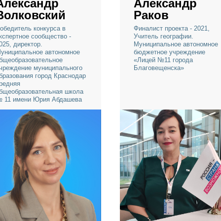
Александр
Александ
Волковский
Раков
Победитель конкурса в
Финалист проекта -
экспертное сообщество -
Учитель географии
2025, директор.
Муниципальное ав
Муниципальное автономное
бюджетное учрежд
общеобразовательное
«Лицей №11 город
учреждение муниципального
Благовещенска»
образования город Краснодар
средняя
общеобразовательная школа
№ 11 имени Юрия Абдашева