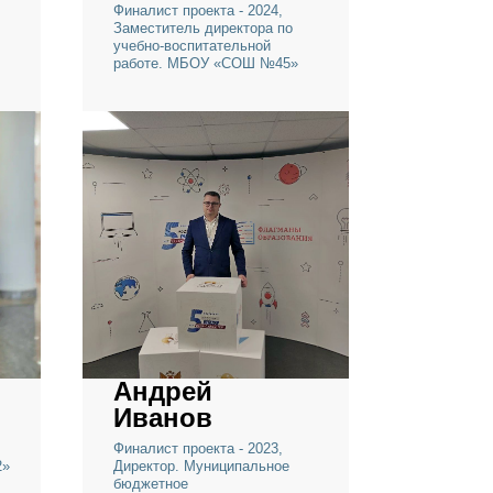
Анастасия
Скобелкина
 2024,
Финалист проекта - 2024,
ргутская
Заместитель директора по
щихся с
учебно-воспитательной
работе. МБОУ «СОШ №45»