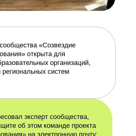
ва «Созвездие
ткрыта для
ьных организаций,
ьных систем
сперт сообщества,
том команде проекта
 электронную почту: