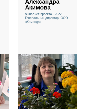
р
Александра
Акимова
 2021,
Финалист проекта - 2022,
.
Генеральный директор. ООО
тономное
«Команда»
ение
а