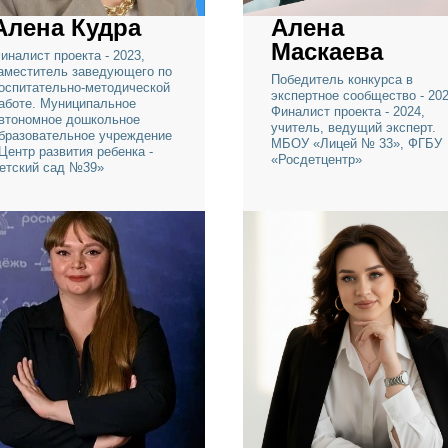
Алена Кудра
Алена
Маскаева
Финалист проекта - 2023,
заместитель заведующего по
Победитель конкур
воспитательно-методической
экспертное сообще
работе. Муниципальное
Финалист проекта -
автономное дошкольное
учитель, ведущий 
образовательное учреждение
МБОУ «Лицей № 3
«Центр развития ребенка -
«Росдетцентр»
детский сад №39»