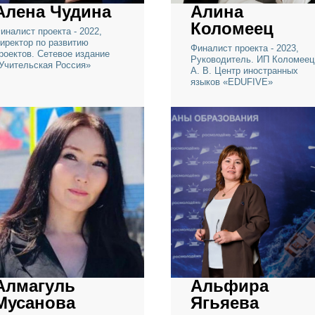
Алена Чудина
Алина
Коломее
Финалист проекта - 2022,
Директор по развитию
Финалист проекта -
проектов. Сетевое издание
Руководитель. ИП
«Учительская Россия»
А. В. Центр иност
языков «EDUFIVE»