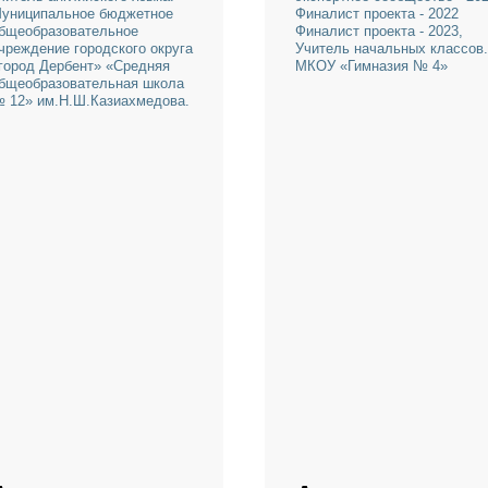
Аида Касумова
Айна Цол
Финалист проекта - 2023,
Победитель конкур
учитель английского языка.
экспертное сообще
Муниципальное бюджетное
Финалист проекта -
общеобразовательное
Финалист проекта -
учреждение городского округа
Учитель начальных
«город Дербент» «Средняя
МКОУ «Гимназия 
общеобразовательная школа
№ 12» им.Н.Ш.Казиахмедова.