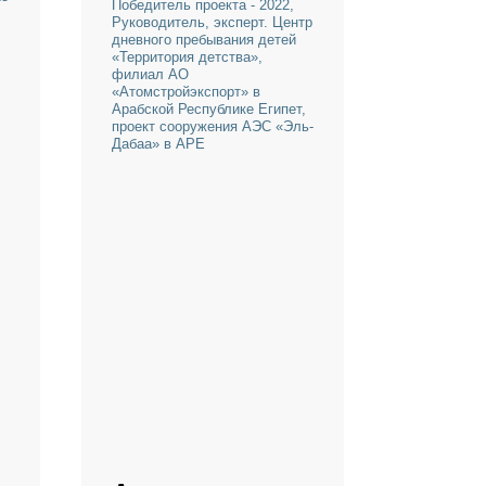
оева
Александр
Аваков
са в
ство - 2025
Победитель проекта - 2022,
 2022
Руководитель, эксперт. Центр
 2023,
дневного пребывания детей
 классов.
«Территория детства»,
№ 4»
филиал АО
«Атомстройэкспорт» в
Арабской Республике Египет,
проект сооружения АЭС «Эль-
Дабаа» в АРЕ