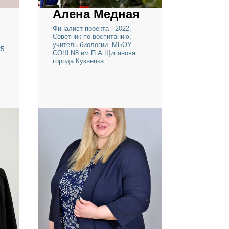
Алена Медная
Финалист проекта - 2022,
Советник по воспитанию,
са в
учитель биологии. МБОУ
ство - 2025
СОШ N8 им.П.А.Щипанова
 2024,
города Кузнецка
эксперт.
3», ФГБУ