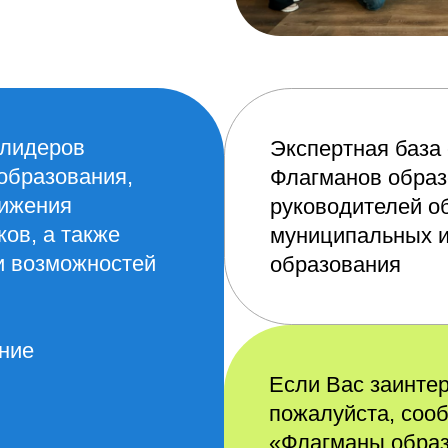
ров
Экспертная база сообщест
ования,
Флагманов образования» о
ия
руководителей образовател
а также
муниципальных и регионал
можностей
образования
Если Вас заинтересовал эк
пожалуйста, сообщите об э
«Флагманы образования» на
flagmany@rsv.ru