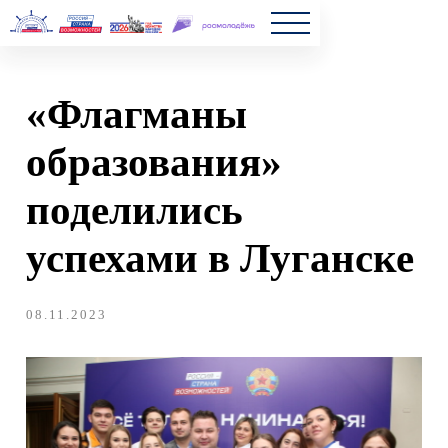
Главная
«Флагманы
Полезн
образования»
Частые 
поделились
Новост
успехами в Луганске
08.11.2023