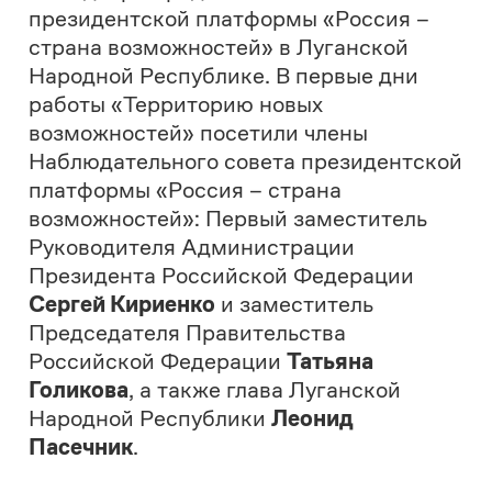
«Россия – страна возможностей» и
Луганской Народной Республикой было
заключено соглашение о
сотрудничестве. Подписанный документ
призван способствовать повышению
уровня вовлеченности жителей ЛНР в
проекты и конкурсы президентской
платформы, а также предполагает
широкий спектр взаимодействия между
АНО «Россия – страна возможностей» и
регионом, направленного на повышение
эффективности системы выявления,
поддержки и развития способностей и
талантов у детей и молодежи.
В рамках специальной сессии,
демонстрирующей успехи участников из
Луганской Народной Республики в
проектах президентской платформы
«Россия – страна возможностей», о
своих достижениях рассказала
финалист профессионального конкурса