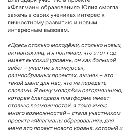
и науки ЛНР, победитель конкурса
управленцев «Лидеры России»
Иван
Кусов
, министр молодежной политики
Луганской Народной Республики
Юлия
Величко
, министр цифрового развития,
связи и массовых коммуникаций ЛНР
Андрей Ершов
, депутаты Народного
совета ЛНР
Михаил Голубович
и
Иван
Харланов
, ректор Луганского
государственного университета им. В.
Даля
Виктор Рябичев
, а также
руководитель представительства
Российского общества «Знание» в ЛНР
Мария Михайлова
.
Мероприятие завершилось
выступлением группы «Спасибо,
братцы!», созданной участниками
одноименного проекта из Луганской
Народной Республики. Их песня
«Луганск» в октябре попала в ротацию и
стала хитом Республиканского радио.