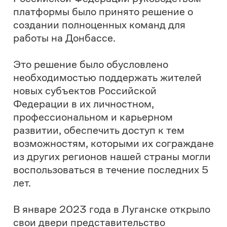
В январе 2023 года в Луганске открыло
свои двери представительство
президентской платформы «Россия –
страна возможностей» в Луганской
Народной Республике. В первые дни
работы «Территорию новых
возможностей» посетили члены
Наблюдательного совета президентской
платформы «Россия – страна
возможностей»: Первый заместитель
Руководителя Администрации
Президента Российской Федерации
Сергей Кириенко
и заместитель
Председателя Правительства
Российской Федерации
Татьяна
Голикова
, а также глава Луганской
Народной Республики
Леонид
Пасечник
.
В июне 2023 года на полях
Петербургского международного
экономического форума между АНО