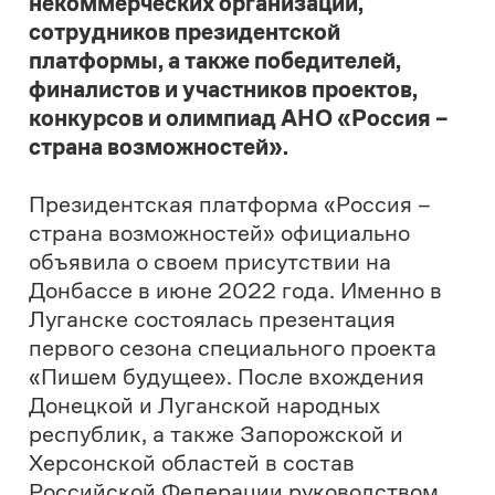
Донбассе в июне 2022 года. Именно в
Луганске состоялась презентация
первого сезона специального проекта
«Пишем будущее». После вхождения
Донецкой и Луганской народных
республик, а также Запорожской и
Херсонской областей в состав
Российской Федерации руководством
платформы было принято решение о
создании полноценных команд для
работы на Донбассе.
Это решение было обусловлено
необходимостью поддержать жителей
новых субъектов Российской
Федерации в их личностном,
профессиональном и карьерном
развитии, обеспечить доступ к тем
возможностям, которыми их сограждане
из других регионов нашей страны могли
воспользоваться в течение последних 5
лет.