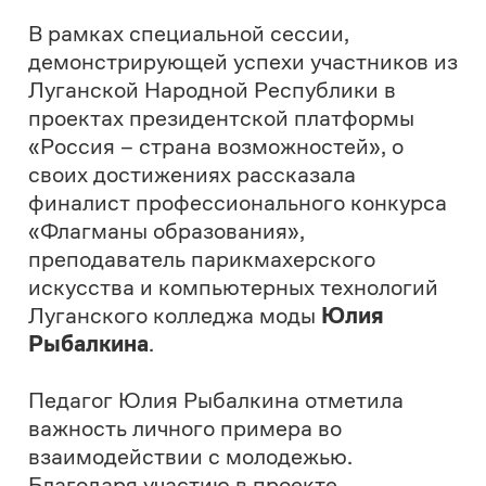
которая благодаря платформе имеет
столько возможностей, я тоже имею
много возможностей – стала участником
проекта «Флагманы образования», для
меня это проект нового уровня, который и
мне даёт шанс. Благодаря этому проекту
я стала главным амбассадором
платформы в колледже – я говорю своим
студентам, что все двери открыты, что
сейчас столько возможностей себя
реализовать, сколько у меня не было в их
возрасте, я им даже по-доброму
завидую»
, – поделилась
Юлия
.
В рамках мероприятия состоялась питч-
сессия, посвященная социальному
развитию Луганской Народной
Республики. Наравне с победителями,
финалистами и участниками проектов
президентской платформы «Россия –
страна возможностей», в работе групп
приняли участие министр образования