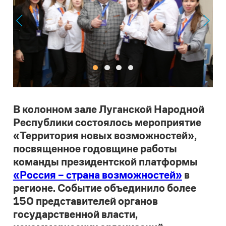
В колонном зале Луганской Народной
Республики состоялось мероприятие
«Территория новых возможностей»,
посвященное годовщине работы
команды президентской платформы
«Россия – страна возможностей»
в
регионе. Событие объединило более
150 представителей органов
государственной власти,
некоммерческих организаций,
сотрудников президентской
платформы, а также победителей,
финалистов и участников проектов,
конкурсов и олимпиад АНО «Россия –
страна возможностей».
Президентская платформа «Россия –
страна возможностей» официально
объявила о своем присутствии на