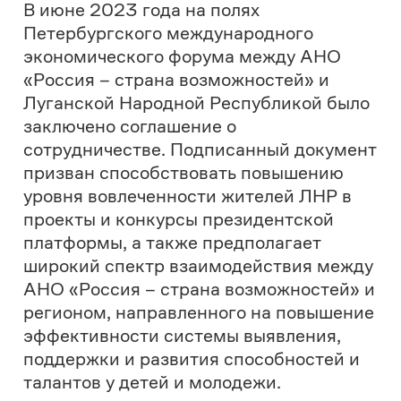
«Флагманы образования»,
преподаватель парикмахерского
искусства и компьютерных технологий
Луганского колледжа моды
Юлия
Рыбалкина
.
Педагог Юлия Рыбалкина отметила
важность личного примера во
взаимодействии с молодежью.
Благодаря участию в проекте
«Флагманы образования» Юлия смогла
зажечь в своих учениках интерес к
личностному развитию и новым
интересным вызовам.
«Здесь столько молодёжи, столько новых,
активных лиц, и я понимаю, что этот год
имеет высокий уровень, он как большой
забег – участие в конкурсах,
разнообразных проектах, акциях – это
такой шанс для нас, что не передать
словами. Я вижу молодёжь сегодняшнюю,