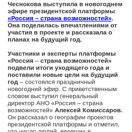
год
– состоялся праздничный
новогодний эфир. С приветственным
словом выступил генеральный
директор АНО «Россия – страна
возможностей»
Алексей Комиссаров.
Он рассказал о географии проектов
президентской платформы и отметил,
что число людей, верящих в
возможности самореализации,
двукратно выросло.
«Нас стало намного больше – наша
дружная компания теперь состоит
почти из 18 миллионов участников
конкурсов и проектов. Это очень
много, причем они из всех регионов
нашей страны, включая новые, и ещё
из 150 стран мира»,
– рассказал
Алексей Комиссаров.
–
Доля людей в
стране, верящих в возможности
самореализации, возросла
невероятно. Когда мы только
начинали в 2017 году, лишь 37%
респондентов верили в возможности