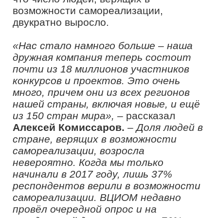
самореализации. ВЦИОМ недавно
провёл очередной опрос и на
сегодняшний день таковых – 76%».
Одним из гостей мероприятия стала
финалистка проекта «Флагманы
образования»
из Севастополя,
студентка Московского
педагогического государственного
университета Анастасия Чеснокова.
В рамках конкурсной программы и
постпроектного сопровождения ей
удалось побывать во многих
регионах России.
«2022 год был очень насыщенным.
Благодаря «Флагманам
образования» я посетила
неимоверное количество уголков
нашей страны
–
Санкт-Петербург,
Байкал, Северная Осетия,
Дагестан, Чеченская Республика.
Даже прошла отбор на участие в
образовательном форуме