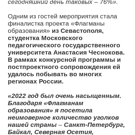
«Флагманы Пятигорска» в Центре
знаний «Машук», но
присоединилась к нему онлайн»,
–
рассказала
Анастасия Чеснокова.
Говоря о планах на будущий год,
Анастасия отметила, что будет
участвовать в новых проектах.
Также она выразила зрителям
теплые новогодние пожелания.
«Начало 2023 года я бы хотела
посвятить передышке
–
немного
отдохнуть, а потом с новыми
силами «ворваться» в реализацию
новых проектов, о которых я пока
не буду говорить. Планов очень
много»,
– поделилась
Анастасия
Чеснокова.
–
Дорогие друзья, желаю
всем вам в первую очередь радости.
Пусть она будет независимо от
того, что происходит вокруг. Чтобы
она была априори у вас внутри,
потому что с радостью гораздо