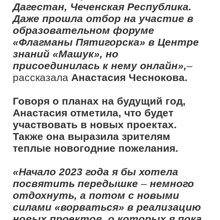
легче делать все. И, естественно, я
вам желаю здоровья, потому что оно
никогда лишним не бывает. Всех
обнимаю».
Эфир проходил оживленно и весело,
чувствовался позитивный настрой
гостей. Ведущий рассказал о
конкурсе президентской платформы
в соцсетях, в рамках которого
победители получат туристические
поездки по России от проекта
«Больше, чем
путешествие».
Всероссийский
профессиональный конкурс «Флагманы
образования» направлен на выявление
лучших современных педагогических
практик, инновационных подходов в
образовании, а также на
самореализацию педагогических
кадров.
Проект «Флагманы образования»
президентской платформы «Россия –