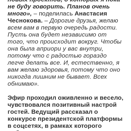
страна возможностей» проводится при
поддержке Министерства просвещения
России.
Конкурс направлен на поддержку и
продвижение команд учителей,
студентов и управленцев сферы
образования, которые умеют работать
сообща и готовы применять
современные практики в своей работе.
В конкурсе нет ограничений:
участвовать в нем могут как опытные
педагоги, так и имеющие небольшой
стаж.
Проект реализуется в рамках
федерального проекта «Социальные
лифты для каждого» национального
проекта «Образование».