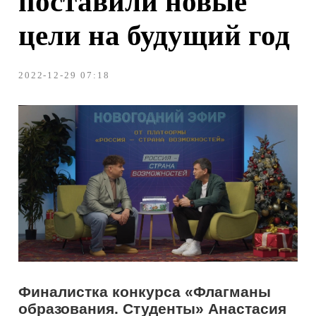
Финалистка конкурса «Флагманы
образования. Студенты» Анастасия
Чеснокова выступила в новогоднем
эфире президентской платформы
«Россия – страна возможностей»
.
Она поделилась впечатлениями от
участия в проекте и рассказала о
планах на будущий год.
Участники и эксперты платформы
«Россия
–
страна возможностей»
подвели итоги уходящего года и
поставили новые цели на будущий