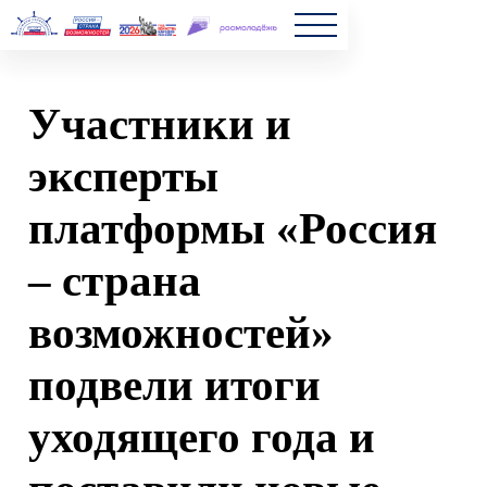
Главна
Участники и
Полезн
эксперты
Частые
платформы «Россия
Новост
– страна
возможностей»
подвели итоги
уходящего года и
поставили новые
цели на будущий год
2022-12-29 07:18