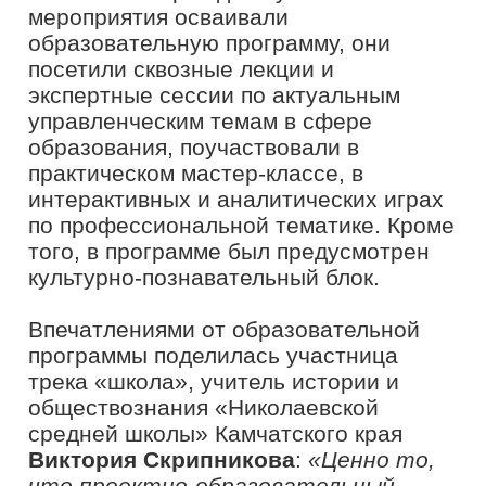
средней школы» Камчатского края
Виктория Скрипникова
:
«Ценно то,
что проектно-образовательный
интенсив позволил взглянуть на
важные ситуации с разных сторон,
поскольку в нем участвуют
различные представители
образовательной сферы
–
учителя,
администрация школ и
муниципальные управленцы. Мы
говорим об одной проблеме, но с
разных сторон, что помогает
выработать эффективные решения.
Работая в межрегиональных группах,
мы видим разные точки зрения и
рабочие инструменты, которые
опробованы нашими коллегами из
других уголков страны. Такой обмен
опытом позволяет научиться чему-
то новому. Также хочу отметить
спикеров мероприятия, которые
показали большой профессионализм.
Выражаю им благодарность за
возможность задать важные для нас