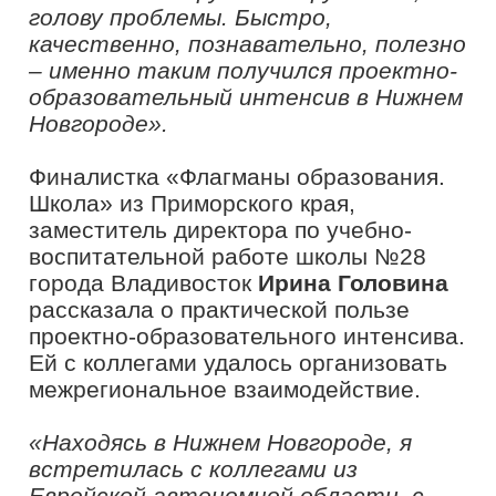
образовательной программы прошла
обзорная экскурсия по Нижнему
Новгороду. Участники интенсива
посетили площадь Народного
единства, Нижегородский кремль и
другие достопримечательности.
Съездили на экскурсию в современную
школу №8 города Бор. На базе этой
школы был представлен опыт
реализации федерального проекта
«Успех каждого ребенка»
национального проекта
«Образование». Участники посетили
мастер классы по следующим темам:
«Спортивное ориентирование»,
«Регби», «Видеография», «Юный
исследователь», «3-д моделирование»,
«Искусство дизайна», «Карта Идей».
Опираясь на опыт школы, участники
интенсива убедились, что успеха
может добиться каждый, если
предоставить ему соответствующие
возможности. Плодотворная и
жизнеутверждающая атмосфера