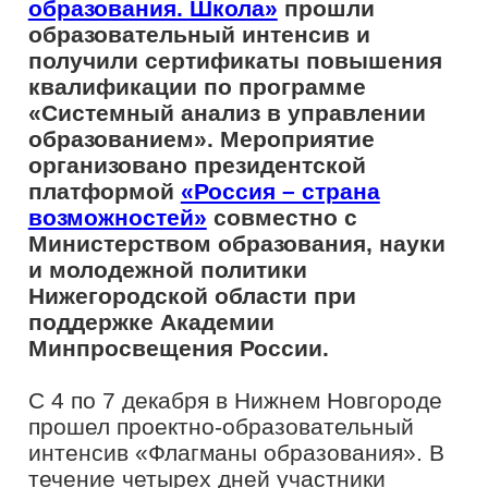
Нижегородской области при
поддержке Академии
Минпросвещения России.
С 4 по 7 декабря в Нижнем Новгороде
прошел проектно-образовательный
интенсив «Флагманы образования». В
течение четырех дней участники
мероприятия осваивали
образовательную программу, они
посетили сквозные лекции и
экспертные сессии по актуальным
управленческим темам в сфере
образования, поучаствовали в
практическом мастер-классе, в
интерактивных и аналитических играх
по профессиональной тематике. Кроме
того, в программе был предусмотрен
культурно-познавательный блок.
Впечатлениями от образовательной
программы поделилась участница
трека «школа», учитель истории и
обществознания «Николаевской