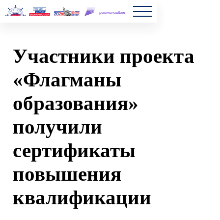
Главна
Участники проекта
Полезн
«Флагманы
Частые
образования»
Новост
получили
сертификаты
повышения
квалификации
2022-12-07 14:09