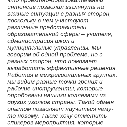
вопросы и получить понятные и
содержательные ответы».
О пользе проектно-образовательного
интенсива рассказал финалист
проекта «Флагманы образования.
Муниципалитет», директор «Гимназии
№1 «Юнона» города Волгодонска
Ростовской области
Александр
Аваков
:
«Пользу проектно-
образовательного интенсива
понимаешь только тогда, когда сам
намеренно выходишь из зоны
комфорта. Еще больше пользы –
когда тебя к этому подталкивают,
вкладывают в руки инструменты, а в
голову проблемы. Быстро,
качественно, познавательно, полезно
– именно таким получился проектно-
образовательный интенсив в Нижнем
Новгороде».
Финалистка «Флагманы образования.
Школа» из Приморского края,