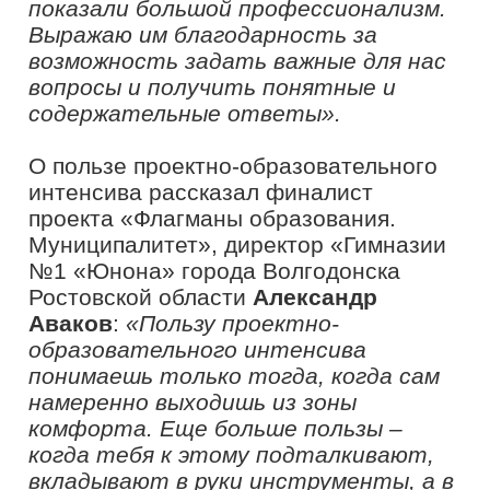
заместитель директора по учебно-
воспитательной работе школы №28
города Владивосток
Ирина Головина
рассказала о практической пользе
проектно-образовательного интенсива.
Ей с коллегами удалось организовать
межрегиональное взаимодействие.
«Находясь в Нижнем Новгороде, я
встретилась с коллегами из
Еврейской автономной области, с
которыми мы познакомились на
финале «Флагманов образования.
Школа» в Грозном. Тогда формат
мероприятия поставил нас в
соревновательные условия, мы были
конкурентами. Здесь же мы попали в
одну проектную группу. Провели
несколько дней, совместно работая
над одной задачей. Договорились о
том, что в будущем году проведем
ряд мероприятий по сетевому
взаимодействию»,
– рассказала
Ирина Головина
. В рамках культурно-