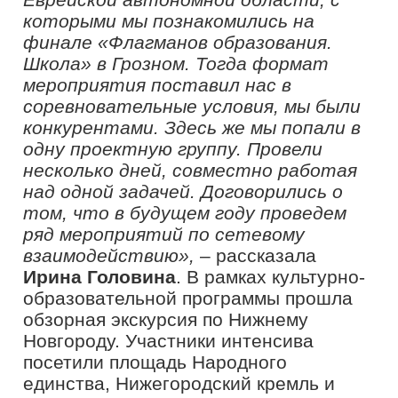
встречи создала продуктивное
пространство для диалога.
Конкурс «Флагманы образования» –
представляет собой уникальную
линейку проектов в сфере
образования. Главная цель – создание
системы непрерывного повышения
квалификации, широкое вовлечение в
нее талантливых людей, а также
выстраивание новых социальных
лифтов для каждого представителя
образовательной сферы нашей страны
вне зависимости от региона. Проект
помогает перспективным специалистам
образовательного направления в
реализации научного,
профессионального, творческого и
личностного потенциала.
Конкурс «Флагманы образования»
реализуется в рамках федерального
проекта «Социальные лифты для
каждого» национального проекта