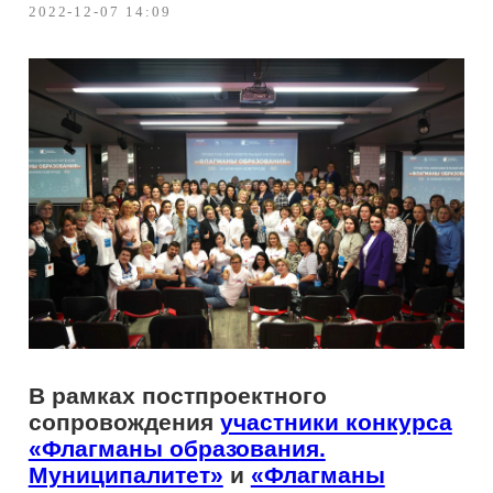
В рамках постпроектного
сопровождения
участники конкурса
«Флагманы образования.
Муниципалитет»
и
«Флагманы
образования. Школа»
прошли
образовательный интенсив и
получили сертификаты повышения
квалификации по программе
«Системный анализ в управлении
образованием». Мероприятие
организовано президентской
платформой
«Россия – страна
возможностей»
совместно с
Министерством образования, науки
и молодежной политики