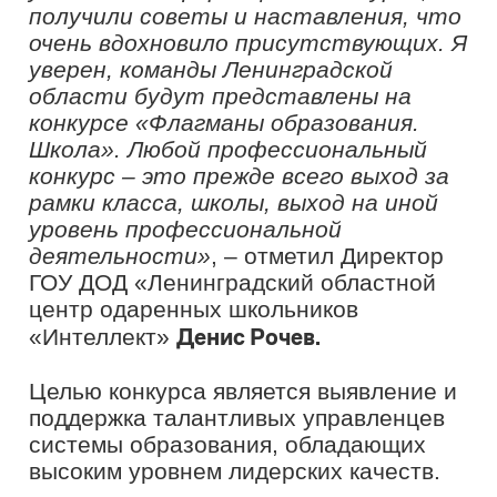
страны, а также получить подарки от
партнеров конкурса.
В конкурсе нет ограничений:
участвовать в нем могут как опытные
сотрудники образовательных
организаций, так и имеющие
небольшой стаж.
Профессиональный Всероссийский
конкурс «Флагманы образования»
реализуется в рамках федерального
проекта «Социальные лифты для
каждого» национального проекта
«Образование».