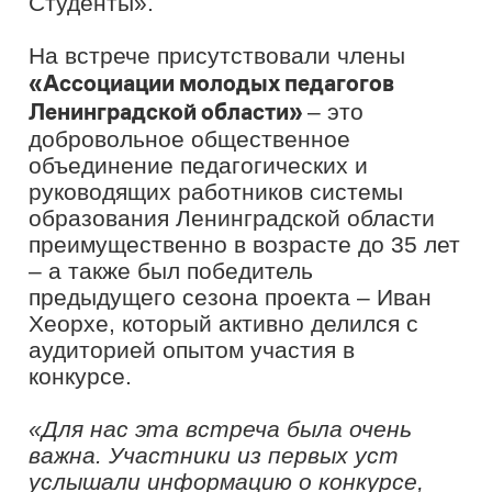
флагманыобразования.рф
. Конкурс
направлен на поиск и развитие
перспективных команд управленцев в
сфере образования. Это площадка для
обмена опытом и распространения
лучших практик, на которой участники
могут заявить о себе и найти
единомышленников.
Для подачи заявки на конкурс
необходимо собрать команду в составе
четырех сотрудников одной
общеобразовательной организации:
руководителей первого и второго
уровня, классных руководителей,
учителей-предметников.
Призеры получат возможность заявить
о себе, проверить свои знания,
повысить квалификацию, пройти
образовательные программы и
стажировки, войти в кадровый резерв,
посоревноваться с управленческими
командами школ из всех регионов