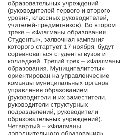
платформы «Россия – страна
возможностей», в частности, о
Всероссийских профессиональных
конкурсах «Флагманы образования.
Школа», «Флагманы образования.
Студенты».
На встрече присутствовали члены
«Ассоциации молодых педагогов
Ленинградской области»
– это
добровольное общественное
объединение педагогических и
руководящих работников системы
образования Ленинградской области
преимущественно в возрасте до 35 лет
– а также был победитель
предыдущего сезона проекта – Иван
Хеорхе, который активно делился с
аудиторией опытом участия в
конкурсе.
«Для нас эта встреча была очень
важна. Участники из первых уст
услышали информацию о конкурсе,