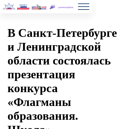
Главна
В Санкт-Петербурге
Полезн
и Ленинградской
Частые
области состоялась
Новост
презентация
конкурса
«Флагманы
образования.
Школа»
2021-11-15 13:21