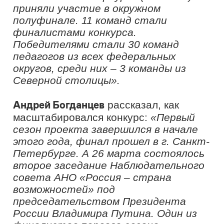
участие не только учителя, но и
управленцы, администрация школ,
чтобы показать целостность
команды образовательного
учреждения. Президент РФ
поддержал предложение участника
проекта, и в октябре мы дали старт
масштабному проекту для
управленческих команд
образовательных учреждений».
Всероссийский конкурс «Флагманы
образования» состоит из 4 треков.
Первое направление – «Флагманы
образования. Школа» – нацелено на
управленческие команды
образовательных учреждений
(руководителей первого и второго
уровня, классных руководителей,
учителей-предметников). Во втором
треке – «Флагманы образования.
Студенты», заявочная кампания
которого стартует 17 ноября, будут
соревноваться студенты вузов и