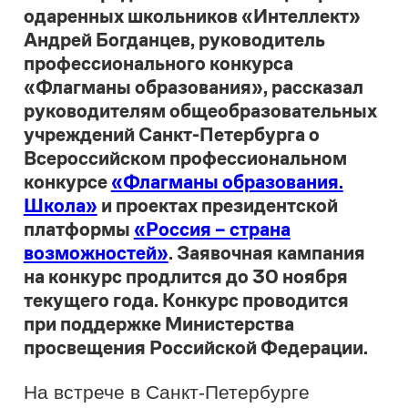
возможностей»
. Заявочная кампания
на конкурс продлится до 30 ноября
текущего года. Конкурс проводится
при поддержке Министерства
просвещения Российской Федерации.
На встрече в Санкт-Петербурге
присутствовали начальник отдела
аттестации и повышения
квалификации педагогических кадров
Комитета по образованию Елена
Балакина, представители отделов
образования администраций районов
Санкт-Петербурга, а также в формате
онлайн все руководители
общеобразовательных учреждений
города.
Об участии Санкт-Петербурга в первом
в России командном конкурсе для
Елена Балакина
педагогов напомнила
:
«Санкт-Петербург стал лидером по
числу заявок на участие в первом