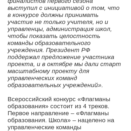
колледжей. Третий трек – «Флагманы
образования. Муниципалитеты» –
ориентирован на управленческие
команды муниципальных органов
управления образованием
(руководители и их заместители,
руководители структурных
подразделений, руководители
образовательных учреждений).
Четвёртый – «Флагманы
дополнительного образования»
направлен на выявление и поддержку
талантливых управленцев системы
дополнительного образования,
обладающих высоким уровнем
лидерских качеств.
На площадке ГОУ ДОД «Ленинградский
областной центр одаренных
школьников «Интеллект» Андрей
Богданцев встретился с молодыми
педагогами и рассказал о
возможностях для самореализации
молодежи, проектах президентской