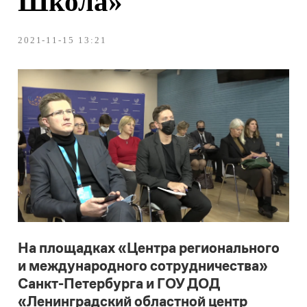
На площадках «Центра регионального
и международного сотрудничества»
Санкт-Петербурга и ГОУ ДОД
«Ленинградский областной центр
одаренных школьников «Интеллект»
Андрей Богданцев, руководитель
профессионального конкурса
«Флагманы образования», рассказал
руководителям общеобразовательных
учреждений Санкт-Петербурга о
Всероссийском профессиональном
конкурсе
«Флагманы образования.
Школа»
и проектах президентской
платформы
«Россия – страна