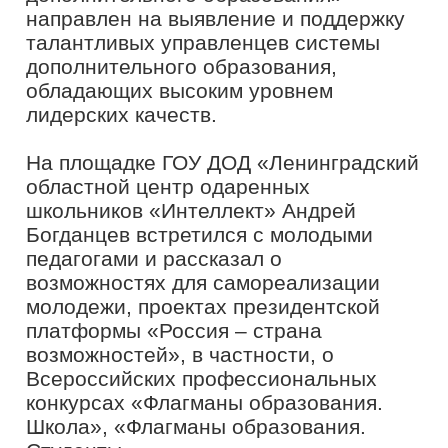
получили советы и наставления, что
очень вдохновило присутствующих. Я
уверен, команды Ленинградской
области будут представлены на
конкурсе «Флагманы образования.
Школа». Любой профессиональный
конкурс – это прежде всего выход за
рамки класса, школы, выход на иной
уровень профессиональной
деятельности»
, – отметил Директор
ГОУ ДОД «Ленинградский областной
центр одаренных школьников
Денис Рочев.
«Интеллект»
Целью конкурса является выявление и
поддержка талантливых управленцев
системы образования, обладающих
высоким уровнем лидерских качеств.
Заявочная кампания на участие во
Всероссийском профессиональном
конкурсе «Флагманы образования.
Школа» проходит с 7 октября по 30
ноября на сайте