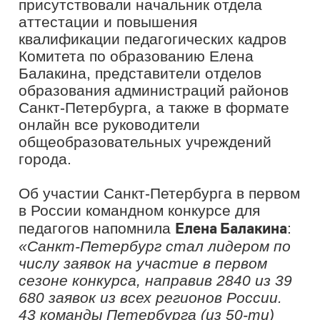
сезоне конкурса, направив 2840 из 39
680 заявок из всех регионов России.
43 команды Петербурга (из 50-ти)
приняли участие в окружном
полуфинале. 11 команд стали
финалистами конкурса.
Победителями стали 30 команд
педагогов из всех федеральных
округов, среди них – 3 команды из
Северной столицы».
Андрей Богданцев
рассказал, как
масштабировался конкурс:
«Первый
сезон проекта завершился в начале
этого года, финал прошел в г. Санкт-
Петербурге. А 26 марта состоялось
второе заседание Наблюдательного
совета АНО «Россия – страна
возможностей» под
председательством Президента
России Владимира Путина. Один из
финалистов первого сезона
выступил с инициативой о том, что
в конкурсе должны принимать