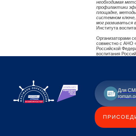
«Важным посы
профилактиче
помощи его с
общественным
страна возмож
необходимая 
профилактики
площадке, ме
системном кл
мог развиват
Института во
Организатора
совместно с А
Российской Фе
воспитания Ро
Для СМ
roman.o
ПРИСОЕД