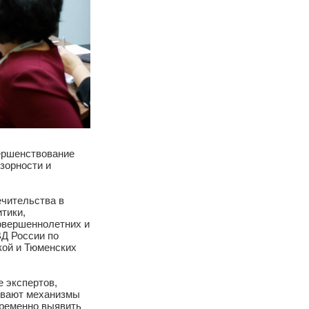
х на совершенствование
и безнадзорности и
ки и попечительства в
ной политики,
елам несовершеннолетних и
елений МВД России по
вердловской и Тюменских