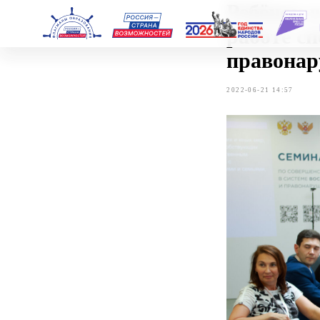
Ребёно
работе
правон
2022-06-21 14:57