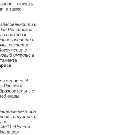
поддержке экспертов,
разрабатывают механизмы
ах своевременно выявить
самое главное – оказать
 ситуации, а также
от их согласованности и
ие граждан Российской
е единого подхода к
ктики безнадзорности и
 платформы, развитие
истов. Погружение в
ий даёт новый импульс в
ор Департамента
России
Лариса
е 29 тысяч человек. В
 регионов России в
влённые образовательные
тические вебинары