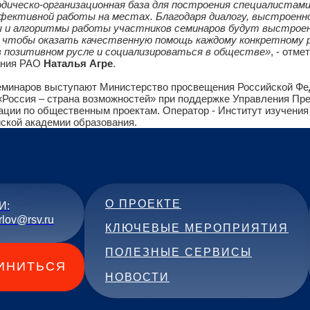
лом всех образовательных программ Академии СППН явл
ской работы на интересы ребёнка, оказавшегося в трудн
емье. При поддержке Управления Президента Российской Ф
 проектам, Министерства просвещения Российской Феде
ностей» мы создали целевую площадку, где созданы услов
методическо-организационная база для построения спец
 эффективной работы на местах. Благодаря диалогу, вы
тоды и алгоритмы работы участников семинаров будут 
юче, чтобы оказать качественную помощь каждому конкре
ься в позитивном русле и социализироваться в обществе
спитания РАО
Наталья Агре
.
ми семинаров выступают Министерство просвещения Росси
НО «Россия – страна возможностей» при поддержке Управл
дерации по общественным проектам. Оператор - Институт и
ссийской академии образования.
О ПРОЕКТЕ
И:
rlov@rsv.ru
КЛЮЧЕВЫЕ МЕРОПРИЯТИЯ
ПОЛЕЗНЫЕ СЕРВИСЫ
ИНИТЬСЯ
НОВОСТИ