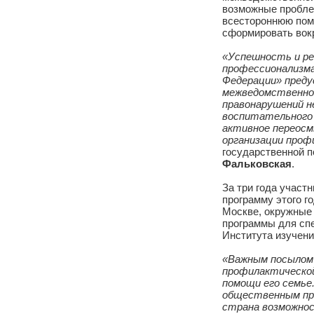
На семинарах 
разбирают ре
межведомствен
возможные про
всестороннюю 
сформировать
«Успешность 
профессионал
Федерации» п
межведомстве
правонарушен
воспитательн
активное пер
организации 
государствен
Фальковская
За три года у
программу это
Москве, окруж
программы для
Института изу