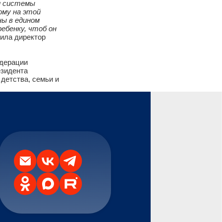
яется смещение вектора
ой жизненной ситуации, и
едерации по
рации и АНО «Россия –
ия и собрана вся
иалистами системы
строенному на этой
выстроены в едином
тному ребенку, чтоб он
»
, - отметила директор
йской Федерации
ения Президента
зучения детства, семьи и