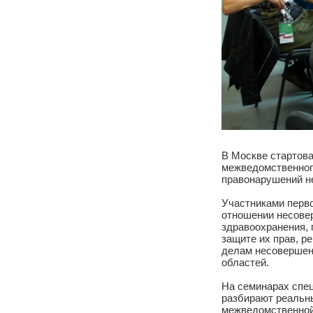
В Москве ста
межведомствен
правонарушен
Участниками п
отношении не
здравоохранен
защите их пра
делам несовер
областей.