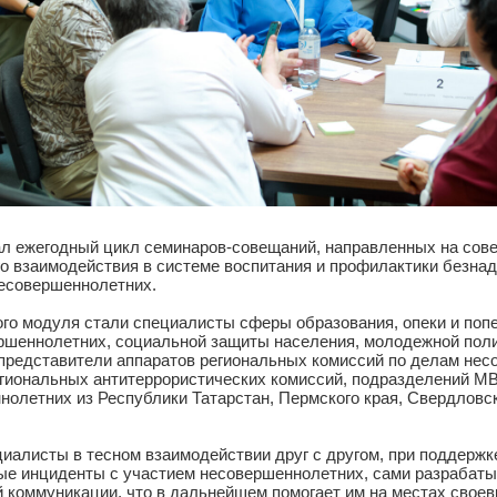
ртовал ежегодный цикл семинаров-совещаний, направленны
ного взаимодействия в системе воспитания и профилактик
ий несовершеннолетних.
ервого модуля стали специалисты сферы образования, опе
совершеннолетних, социальной защиты населения, молодеж
ия, представители аппаратов региональных комиссий по д
в, региональных антитеррористических комиссий, подразд
шеннолетних из Республики Татарстан, Пермского края, С