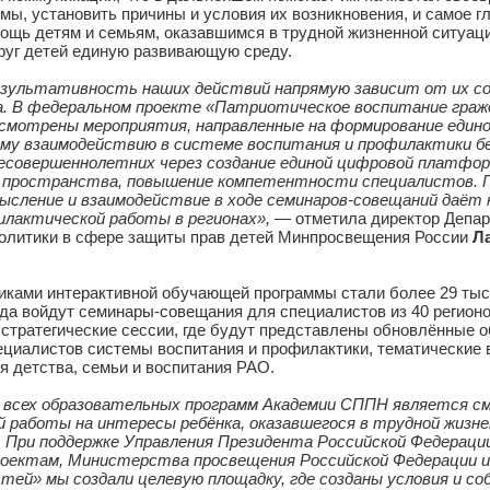
специалисты в тесном взаимодействии друг с другом, при 
альные инциденты с участием несовершеннолетних, сами 
ной коммуникации, что в дальнейшем помогает им на мест
блемы, установить причины и условия их возникновения, и 
помощь детям и семьям, оказавшимся в трудной жизненной
 вокруг детей единую развивающую среду.
и результативность наших действий напрямую зависит 
изма. В федеральном проекте «Патриотическое воспитан
редусмотрены мероприятия, направленные на формировани
нному взаимодействию в системе воспитания и профила
ий несовершеннолетних через создание единой цифровой
ого пространства, повышение компетентности специал
еосмысление и взаимодействие в ходе семинаров-совещан
профилактической работы в регионах», —
отметила директ
ной политики в сфере защиты прав детей Минпросвещения 
.
частниками интерактивной обучающей программы стали боле
го года войдут семинары-совещания для специалистов из 40
ные стратегические сессии, где будут представлены обно
 специалистов системы воспитания и профилактики, тема
чения детства, семьи и воспитания РАО.