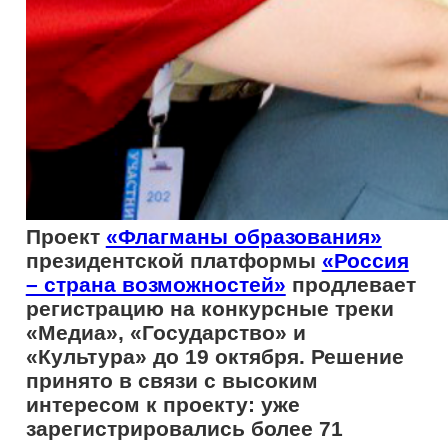
интересом к проекту: уже
зарегистрировались более 71
тысячи человек.
Каждый трек дает доступ к
просветительским курсам, встречам с
экспертами и практическим заданиям.
«Медиа» помогает освоить
современные медиакомпетенции,
создать и развить личный бренд в
соцсетях. На это направление уже
зарегистрировались
14 352
участника.
«Государство» раскрывает ключевые
управленческие процессы и помогает
лучше понять устройство страны. Трек
набрал
11 047
регистраций.
«Культура» показывает, как связаны
искусство, образование, воспитание и
развитие личности.
11 146
человек уже
присоединились к треку.
«Мы видим большой интерес к
проекту и понимаем, что многим
важно дополнительное время, чтобы