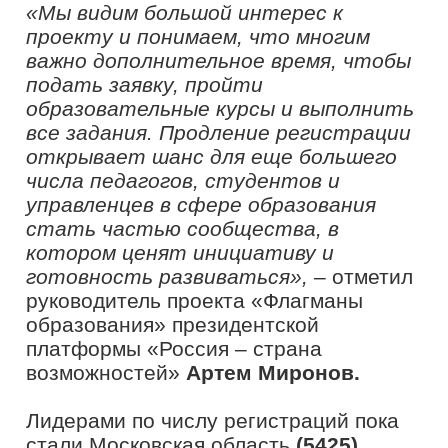
компетенций, завести новые
профессиональные знакомства и
заявить о себе на всю страну. За
выполнение всех обязательных
заданий трека предусмотрен
сертификат участника. Победители
конкурсных треков отправятся в
культурно-просветительские поездки.
В конкурсном треке «Наставничество»
регистрация доступна до 4 ноября. Это
направление уже объединило
13 753
лидера, готовых делиться опытом, и
тех, кому нужен наставник. Трек
помогает прокачать
профессиональные навыки и
реализовать совместные проекты,
которые приносят реальную пользу
школе, вузу или сообществу.
Проект «Флагманы образования»
проводится в рамках реализации
федерального проекта «Россия –
страна возможностей» национального