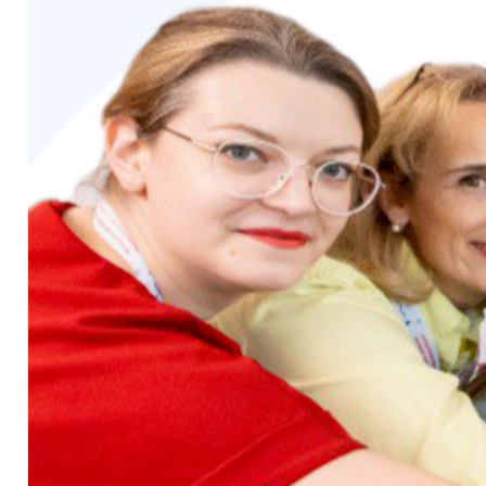
Проект
«Флагманы образования»
президентской платформы
«Россия
– страна возможностей»
продлевает
регистрацию на конкурсные треки
«Медиа», «Государство» и
«Культура» до 19 октября. Решение
принято в связи с высоким