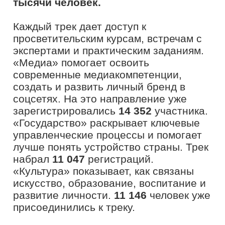
подать заявку, пройти
образовательные курсы и выполнить
все задания. Продление регистрации
открывает шанс для еще большего
числа педагогов, студентов и
управленцев в сфере образования
стать частью сообщества, в
котором ценят инициативу и
готовность развиваться»,
– отметил
руководитель проекта «Флагманы
образования» президентской
платформы «Россия – страна
возможностей»
Артем Миронов.
Лидерами по числу регистраций пока
стали Московская область
(5425)
,
Чеченская Республика
(4824)
, Москва
(3216)
, Санкт-Петербург
(2623)
и
Курская область
(2420)
. Эти регионы
демонстрируют высокий интерес к
развитию в сфере образования и
готовность активно включаться в
конкурсные треки проекта. Участники
смогут оценить уровень своих