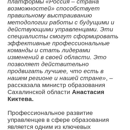
развития управленцев в сфере
образования и педагогов, среди
которых «Флагманские школы».
Отрадно видеть, насколько этот
инструмент стал востребованным и
интересным – мы регулярно получаем
запросы от региональных
министерств на развитие
управленческих команд. В этом году
уже проведено девять интенсивов
для более 1000 управленцев в сфере
образования и педагогов. Десятой
«Флагманской школой» стала школа
управленческого кадрового резерва в
Сахалинской области, по итогам
которой мы дали рекомендации по
формированию кадрового резерва и
дальнейшего профессионального
развития кадров региона», –
отметил
руководитель проекта «Флагманы
образования» президентской
платформы «Россия – страна
возможностей»
Борис Соловьёв.