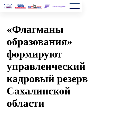
Главна
«Флагманы
Полезн
образования»
Частые
формируют
Новост
управленческий
кадровый резерв
Сахалинской
области
2024-08-23 13:00