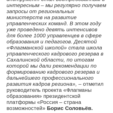
директор Центра профессионального
развития государственных служащих
ВШГУ РАНХиГС рассказал про
важность и особое внимание в
подготовке управленческих кадров на
федеральном уровне. Качественная
подготовка специалистов в сфере
образования является основой для
создания эффективной и устойчивой
системы управления, способной
отвечать на вызовы времени. Эксперт
отметил, что нужно уделять особое
внимание формированию навыков
стратегического мышления, лидерства
и способности к инновациям у
руководителей.
«Президентская академия активно
сотрудничает с проектом
«Флагманы образования» не первый
год по различным направлениям.
Наши эксперты выступают в
«Образовательном марафоне»,
проводят лекции федерального