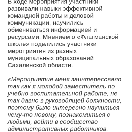
где представил обзор проектов и
конкурсов президентской платформы
«Россия – страна возможностей» для
профессионального и карьерного
развития, в том числе проект
«Флагманы образования».
«Флагманская школа» – программа
конкурсного отбора кандидатов в
управленческий кадровый резерв
региона. Проводится в формате
проектно-образовательного интенсива
по инициативе и запросу региона.
Проект «Флагманы образования»
президентской платформы «Россия –
страна возможностей» реализуется в
рамках федерального проекта
«Социальные лифты для каждого»
национального проекта
«Образование» при поддержке
Министерства просвещения
Российской Федерации.