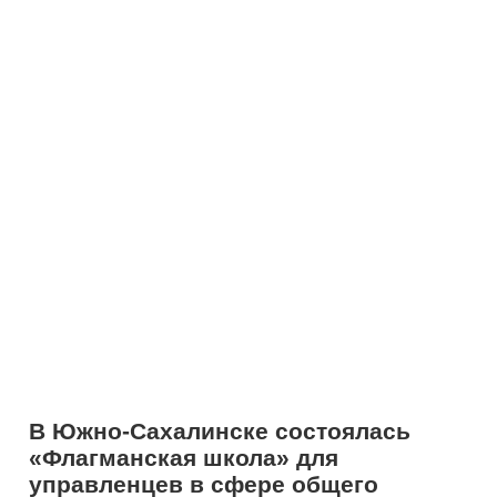
В Южно-Сахалинске состоялась
«Флагманская школа» для
управленцев в сфере общего
образования Сахалинской области.
Мероприятие организовано по
инициативе Министерства
образования Сахалинской области и
проводится проектной командой
«Флагманы образования»
президентской платформы
«Россия
– страна возможностей»
.
Более 65 руководителей
общеобразовательных организаций
Сахалинской области встретились на
«Флагманской школе», чтобы принять
участие в конкурсных мероприятиях и
войти в состав кадрового резерва
региональной системы образования.
На протяжении двух насыщенных дней
участникам также была предоставлена
возможность принять участие в
просветительских мероприятиях,
организованных партнерами проекта