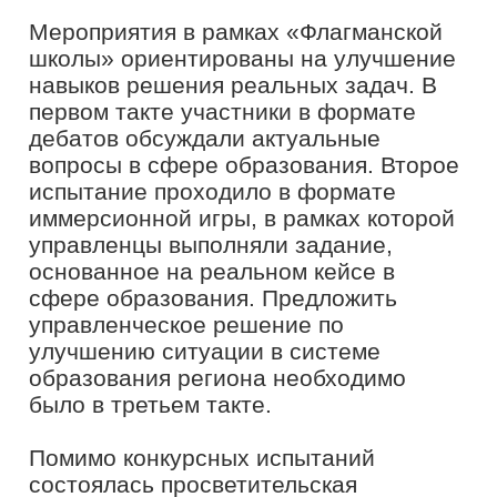
уровня на ключевых мероприятиях
проекта. Прошлогодний финал для
управленцев в сфере образования и
педагогов прошел на площадке
РАНХиГС. Флагманская школа в
Сахалинской области уже третье
мероприятие, на котором наши
эксперты в очном формате проводят
просветительские лекции для
сотрудников региональных систем
образования разного уровня. Уверен,
что долгосрочное взаимное
сотрудничество приносит
значительную пользу всей системе
образования нашей страны», -
рассказалдиректор Центра «Школа
профессионального мастерства»
ВШГУ РАНХиГС
Евгений Аверьянов.
Ключевыми компетенциями и
качествами, необходимыми для
современных руководителей
образовательных организаций Санкт-
Петербурга, а также эффективными