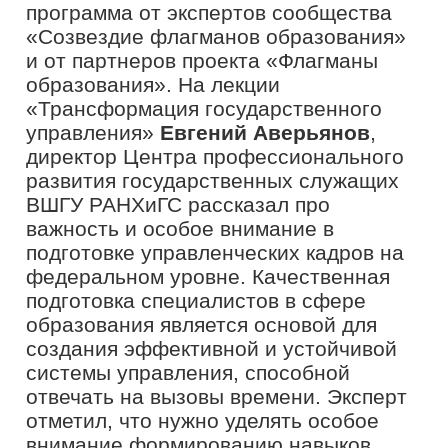
подходами к их подготовке и развитию
поделился и.о. ректора Санкт-
Петербургской академии
постдипломного педагогического
образования имени К.Д. Ушинского
Андрей Богданцев.
Мастер-класс «Сохраняя традиции,
развиваем инновации»
Натальи
Бровкиной
, директора средней
общеобразовательной школы №6 г.
Южно-Сахалинска, эксперта
сообщества «Созвездие Флагманов
образования» был ориентирован на
поиск гармонии между традициями и
современными подходами. Эксперт
раскрыла секреты использования
наследия региона как основы для
внедрения новых идей и технологий, а
также рассказала, как разрушать
стереотипы и ограничения, которые
мешают развитию.
«Как часто мы слышим фразу «Так