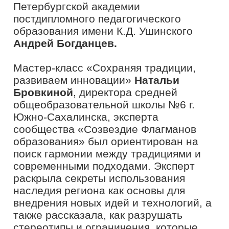
взаимодействовать, а также можно
научиться чему-то новому у опытных
коллег»,
– рассказал заместитель
директора по учебно-воспитательной
работе школы №7 города Охи
Дмитрий Зенкин.
Замдиректора сельской школы
Даниловского района Сахалинской
области
Тамара Князева
отметила,
чтоучастие в профессиональных
просветительских мероприятиях
становится ключевым инструментом
для педагогов, позволяя им не только
обмениваться опытом, но и находить
новые пути для
самосовершенствования.
«Участие в мероприятиях
профессионального мастерства,
таких как «Флагманская школа»
президентской платформы «Россия
–
страна возможностей», позволяет
педагогам раскрыться с совершенно