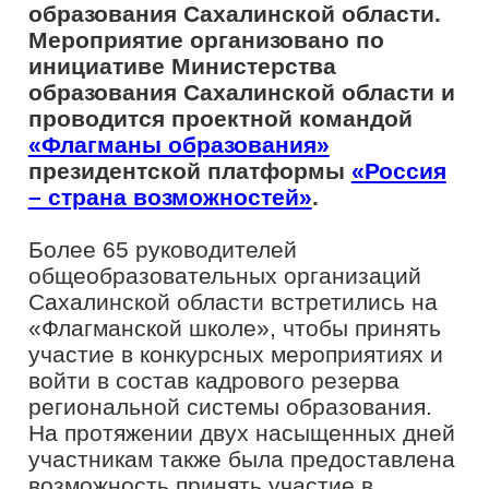
«Флагманы образования» и членами
экспертного сообщества «Созвездие
Флагманов образования».
«Миссия и содержание деятельности
управленца, хорошего учителя и
методиста различны. Однако их
объединяет то, что наилучшие
достижения в отрасли основываются
на лидерах. Я рада, что в настоящее
время для профессионального и
карьерного развития
предоставляются уникальные
инструменты для всех жителей 89
регионов России. В частности,
«Флагманская школа» президентской
платформы «Россия – страна
возможностей» способствует
правильному выстраиванию
методологии работы с будущими и
действующими управленцами. Эти
специалисты смогут сформировать
эффективные профессиональные
команды и стать лидерами
изменений в своей области. Это