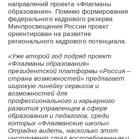
Мероприятия в рамках «Флагманской
школы» ориентированы на улучшение
навыков решения реальных задач. В
первом такте участники в формате
дебатов обсуждали актуальные
вопросы в сфере образования. Второе
испытание проходило в формате
иммерсионной игры, в рамках которой
управленцы выполняли задание,
основанное на реальном кейсе в
сфере образования. Предложить
управленческое решение по
улучшению ситуации в системе
образования региона необходимо
было в третьем такте.
Помимо конкурсных испытаний
состоялась просветительская
программа от экспертов сообщества
«Созвездие флагманов образования»
и от партнеров проекта «Флагманы
образования». На лекции
«Трансформация государственного
управления»
Евгений Аверьянов
,