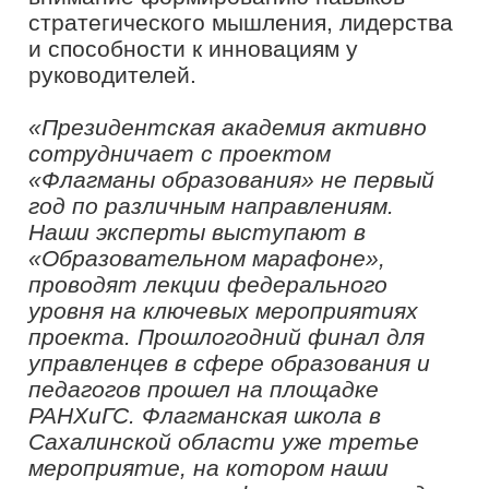
всегда делали»? И обычно, о стену
этой фразы разбиваются вдребезги
множество идей и инициатив. На
мастер-классе обсудили приемы
интеграции традиционных решений в
современные подходы, работы с
собственным и коллективным
сознанием во время внедрения
изменений. Рада, что благодаря
экспертному сообществу «Созвездие
флагманов образования» у меня есть
возможность делиться опытом на
более широкую аудиторию»
,
–
рассказала
Наталья Бровкина
.
В ходе мероприятия участники
развивали навыки эффективной
командной работы и деловой
коммуникации, научились
обмениваться информацией и
ресурсами. Мнением о «Флагманской
школе» поделились участники
мероприятия из разных
муниципальных образований