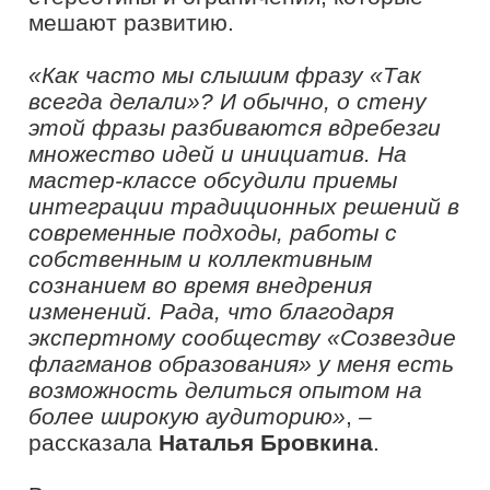
новой стороны. В повседневной жизни
мы часто погружаемся в рутину и
забываем о необходимости
личностного роста и развития.
Именно такие инициативы
предоставляют возможность
перенять опыт более опытных
коллег, услышать мнения других
профессионалов, осознать что-то
новое, сделать выводы и направить
свою энергию не только на
выполнение рабочих задач, но и на
саморазвитие»
, – рассказала
заместитель директора средней школы
№5 села Троицкого им. Г.Г. Светецкого
Анивского городского округа
Тамара
Князева.
В ходе визита в Сахалинскую область
руководитель проекта «Флагманы
образования» Борис Соловьёв принял
участие в пленарной части
Образовательного форума
«Образование – энергия будущего»,