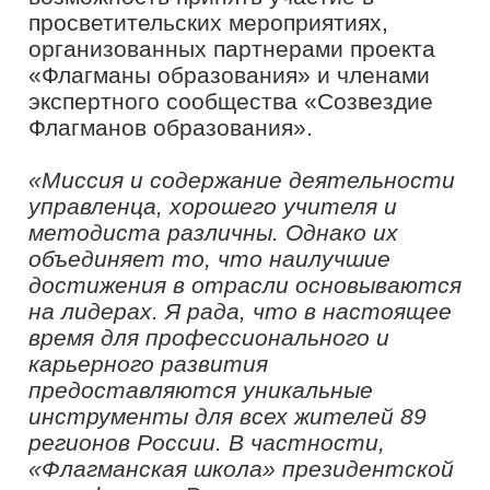
позволяет действительно
продвигать лучшее, что есть в
нашем регионе и нашей стране»
,
–
рассказала министр образования
Сахалинской области
Анастасия
Киктева.
Профессиональное развитие
управленцев в сфере образования
является одним из ключевых
направлений проекта «Флагманы
образования». Помимо формирования
федерального кадрового резерва
Минпросвещения России проект
ориентирован на развитие
регионального кадрового потенциала.
«Уже второй год подряд проект
«Флагманы образования»
президентской платформы «Россия –
страна возможностей» предлагает
широкую линейку сервисов и
возможностей для
профессионального и карьерного