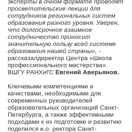
Сахалинской области.
«Мероприятие меня заинтересовало,
так как я молодой заместитель по
учебно-воспитательной работе, не
так давно в руководящей должности,
поэтому было интересно научиться
чему-то новому, познакомиться с
людьми, войти в сообщество
административных работников.
Информации очень много, а что
характерно, больше практики. Через
игры, которые с нами проводят,
очень удобно усваивать новые
знания. На мой взгляд, «Флагманская
школа» президентской платформы
«Россия – страна возможностей»
полезна еще и тем, что помимо той
информации, которую нам дают, мы
можем познакомиться друг с другом,
наладить контакты, связи, понять,
как выстраивать всю работу. Очень
радуюсь, что много молодых людей, с
которыми интересно общаться,