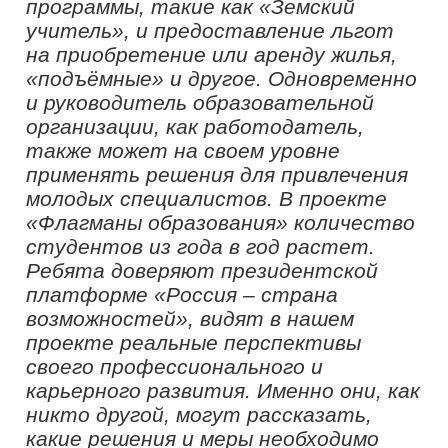
и собрались в Центре знаний
«Машук» для обсуждения
организационных, методических и
технологических решений для
эффективного вовлечения и
удержания молодых специалистов в
системе образования»,
– отметил
руководитель проекта «Флагманы
образования»
Борис Соловьёв.
На протяжении четырех насыщенных
дней 200 участников осваивали
образовательную программу и
выполняли практические задания.
Проектная сессия проходила по трем
тактам: креативные сессии
«Флагманский слет» и «Педагогическая
проба», а также тестирование
разработанного проекта решений и
упаковка его к презентации. Участники
получили обратную связь от других
команд и экспертов по своим
разработкам, распределив задачи