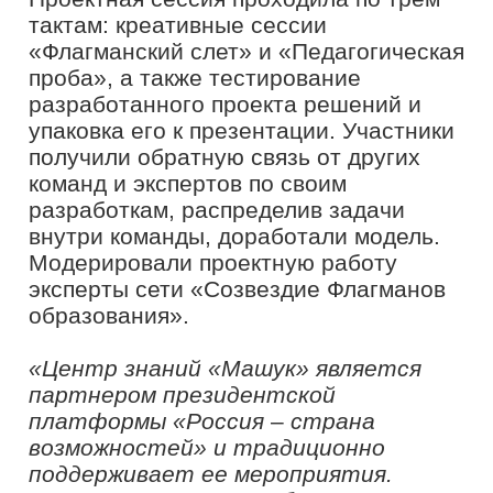
условия для популяризации
профессии среди молодых людей и их
развития как будущих педагогов»,
–
отметил генеральный директор Центра
знаний «Машук», заместитель
генерального директора Российского
общества «Знание»
Антон Сериков.
Также были проведены мастер-классы
и лекции по актуальным темам в сфере
образования.
Проректор по внешним связям
Государственного университета
просвещения
Хож-Ахмед Халадов
рассказал о приоритетах высшего
педагогического образования в сети
подведомственных учреждений
Минпросвещения России. Эксперт
отметил ключевые аспекты и
стратегические направления развития
образовательной системы в России,
обозначил основные векторы, которые
определяют успешную работу высших