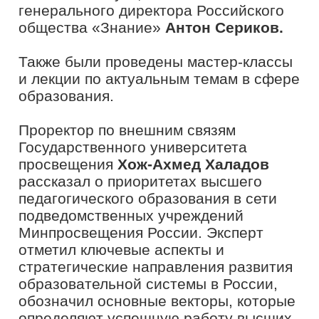
педагогических работников УрГПУ
Марина Бывшева.
Ведущий «Первого канала»
Сергей
Тугушев
провел мотивационную
сессию, в ходе которой поделился
ценными советами и техниками,
которые помогут преодолеть страх
перед публичными выступлениями и
обрести уверенность в себе. Сергей
подчеркнул важность правильного
позиционирования перед камерой,
использования света и ракурсов для
создания выразительного образа. С
помощью интерактивных упражнений и
практических заданий участники
развили навыки уверенного и
эффективного выступления.
Эксперты проекта «Флагманы
образования» также поделились своим
опытом и провели лекции.
Наталья
Дашковская,
начальник управления
образования Администрации города