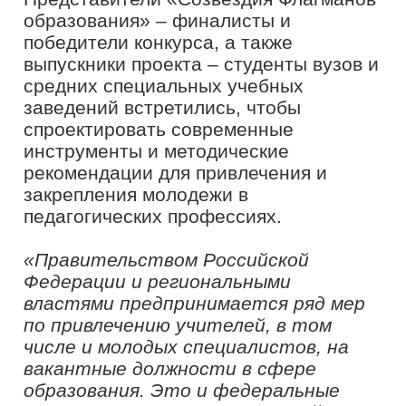
вакантные должности в сфере
образования. Это и федеральные
программы, такие как «Земский
учитель», и предоставление льгот
на приобретение или аренду жилья,
«подъёмные» и другое. Одновременно
и руководитель образовательной
организации, как работодатель,
также может на своем уровне
применять решения для привлечения
молодых специалистов. В проекте
«Флагманы образования» количество
студентов из года в год растет.
Ребята доверяют президентской
платформе «Россия – страна
возможностей», видят в нашем
проекте реальные перспективы
своего профессионального и
карьерного развития. Именно они, как
никто другой, могут рассказать,
какие решения и меры необходимо
предпринять для эффективного
вовлечения молодежи в
педагогические условия. Поэтому мы