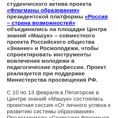
реализуется при поддержке
Министерства просвещения РФ.
С 10 по 13 февраля в Пятигорске в
Центре знаний «Машук» состоялась
проектная сессия «От личного успеха к
развитию системы образования».
Представители «Созвездия Флагманов
образования» – финалисты и
победители конкурса, а также
выпускники проекта – студенты вузов и
средних специальных учебных
заведений встретились, чтобы
спроектировать современные
инструменты и методические
рекомендации для привлечения и
закрепления молодежи в
педагогических профессиях.
«Правительством Российской
Федерации и региональными
властями предпринимается ряд мер
по привлечению учителей, в том
числе и молодых специалистов, на