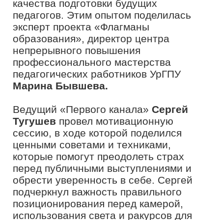
поддержку государства.
Комплексный подход к решению
проблемы кадрового дефицита в
педагогических профессиях
представила команда победителей
конкурса «Флагманы образования» из
Санкт-Петербургской школы № 253 им.
капитана 1-го ранга П.И.Державина –
директор
Надежда Фурсова
,
заместитель директора
Полина
Бавина
и педагог-организатор
Константин Безбородов
.
Интерактивный мастер-класс по
эффективному общению провела
заместитель директора школы № 50
имени Нины Фурсовой города
Краснодара
Лариса Анохина.
Эксперт
отметила типичные ошибки и помехи
эффективных коммуникаций, а также
привела лучшие техники и примеры
делового общения.