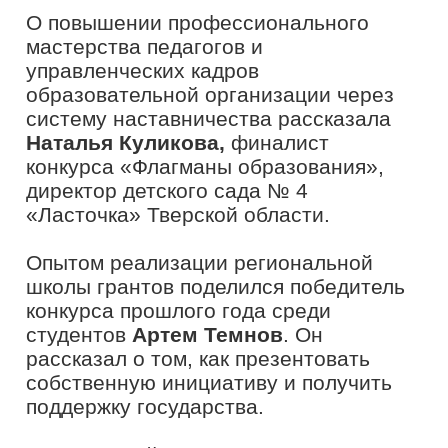
профессионального и карьерного
развития в сфере образования,
популяризирует педагогические
специальности и вовлекает студентов
в работу в системе образования
России. Цель актива – продвижение
инструментов и сервисов проекта
«Флагманы образования», лучших
практик и тиражирование современных
технологий в сфере образования во
всех регионах России.