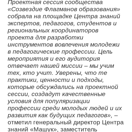
педагогических учебных заведений, а
также рассмотрел особенности и
инновации, внедряемые в процесс
обучения и воспитания студентов.
Уральский государственный
педагогический университет признан
одним из лидеров в области
образования и подготовки педагогов
благодаря своим уникальным
методикам. Важность единого подхода
к подготовке педагогов в
университетах становится все более
очевидной в современном
образовательном контексте. УрГПУ
активно развивает и внедряет
инновационные методики обучения,
которые способствуют повышению
качества подготовки будущих
педагогов. Этим опытом поделилась
эксперт проекта «Флагманы
образования», директор центра
непрерывного повышения
профессионального мастерства