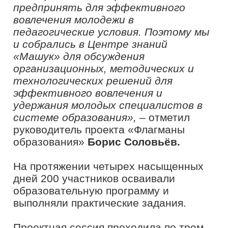
внутри команды, доработали модель.
Модерировали проектную работу
эксперты сети «Созвездие Флагманов
образования».
«Центр знаний «Машук» является
партнером президентской
платформы «Россия
–
страна
возможностей» и традиционно
поддерживает ее мероприятия.
Проектная сессия сообщества
«Созвездие Флагманов образования»
собрала на площадке Центра знаний
экспертов, педагогов, студентов и
региональных координаторов
проекта для разработки
инструментов вовлечения молодежи
в педагогические профессии. Цель
мероприятия и его аудитория
отвечает нашей миссии – мы учим
тех, кто учит. Уверены, что те
практики, ценности и подходы,
которые обсуждались на проектной
сессии, создадут качественные