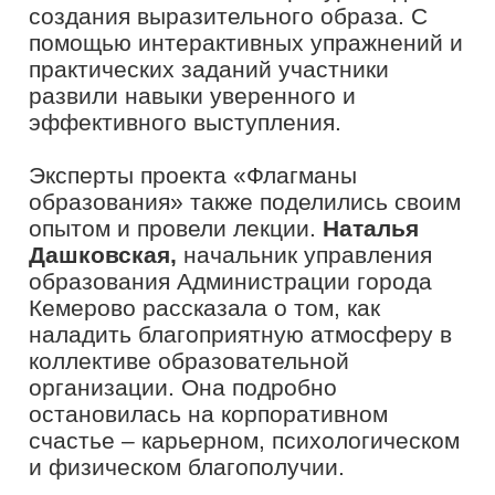
Федеральная экспертная сеть
«Созвездие Флагманов образования» –
это профессиональное экспертное
сообщество, объединяющее 189
победителей и финалистов конкурса
для управленцев в сфере образования
и педагогов из 46 субъектов
Российской Федерации, созданное для
развития экспертного потенциала его
участников. Эксперты сообщества
участвуют в проектировании и
реализации региональных и
федеральных проектов по следующим
профессиональным направлениям:
государственная политика, экономика
и финансирование, проектная
деятельность, лидерство и
командообразование, управление на
основе данных.
Студенческий актив «Флагманов
образования» – это дружное
молодежное сообщество, которое
делится возможностями для