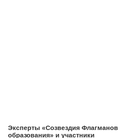
Эксперты «Созвездия Флагманов
образования» и
участники
студенческого актива проекта
«Флагманы образования»
президентской платформы
«Россия
– страна возможностей»
объединились на площадке Центра
знаний «Машук» – совместного
проекта Российского общества
«Знание» и Росмолодежи, чтобы
спроектировать инструменты
вовлечения молодежи в
педагогические профессии. Проект