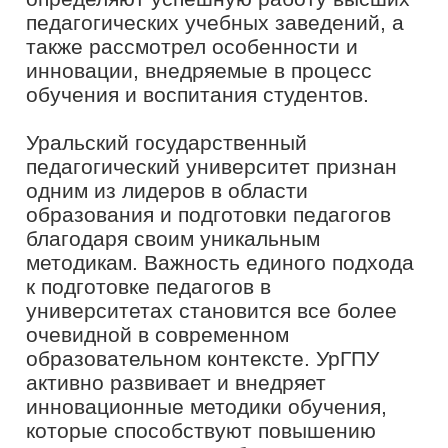
Кемерово рассказала о том, как
наладить благоприятную атмосферу в
коллективе образовательной
организации. Она подробно
остановилась на корпоративном
счастье – карьерном, психологическом
и физическом благополучии.
О повышении профессионального
мастерства педагогов и
управленческих кадров
образовательной организации через
систему наставничества рассказала
Наталья Куликова,
финалист
конкурса «Флагманы образования»,
директор детского сада № 4
«Ласточка» Тверской области.
Опытом реализации региональной
школы грантов поделился победитель
конкурса прошлого года среди
студентов
Артем Темнов
. Он
рассказал о том, как презентовать
собственную инициативу и получить