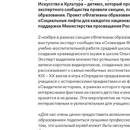
Эксперты «Созвездия Флагманов обра
президентской платформы
«Россия – с
Всероссийского Форума для специалис
Искусство и Культура – детям», который
экспертного сообщества провели секц
образования. Проект «Флагманы образо
«Социальные лифты для каждого» наци
поддержке Министерства просвещения
2 ноября в рамках секции «Флагманы обр
выступила эксперт сообщества «Созвезд
учебно-воспитательной работе средней 
создания краеведческого музея в школе 
Эксперт выделила множество успешных п
записи коротких видеороликов, созданны
рассказывают о самых необычных экспона
XIX – XX веков и игра «Определи предна
учащихся с историческими предметами и 
«Свидетели истории», в рамках которого
интересными фактами из своего детства 
хранятся в их домах. Эти мероприятия не
интерактивным и увлекательным для уча