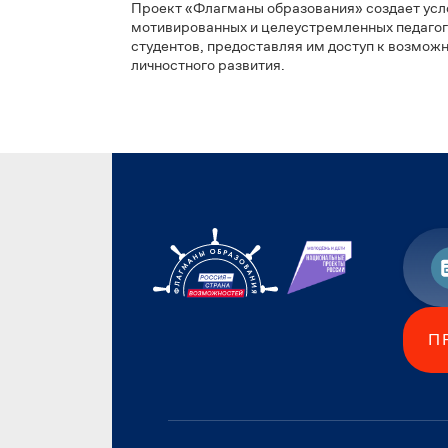
«Форум «Достояние России. Искусство и К
единомышленников, которые разделяют мн
решающее значение для развития ребенк
лучшими практиками, методиками и прог
культурных традиций, музыки, хореографи
прикладного искусства, созданию образов
освоение художественных ремесел и про
артиндустрии
Ирина Егорова
.
Проект «Флагманы образования» создает
мотивированных и целеустремленных педа
студентов, предоставляя им доступ к во
личностного развития.