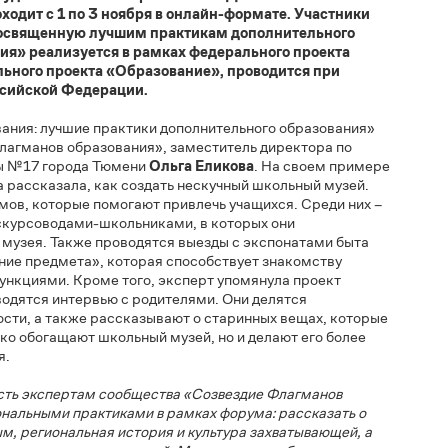
зования» проекта
«Флагманы образования»
трана возможностей»
провели лекции в рамках XII
тов художественного образования «Достояние России.
 проходит с 1 по 3 ноября в онлайн-формате. Участники
ию, посвященную лучшим практикам дополнительного
вания» реализуется в рамках федерального проекта
онального проекта «Образование», проводится при
 Российской Федерации.
азования: лучшие практики дополнительного образования»
ие Флагманов образования», заместитель директора по
школы №17 города Тюмени
Ольга Еликова
. На своем пример
Ольга рассказала, как создать нескучный школьный музей.
риемов, которые помогают привлечь учащихся. Среди них –
х экскурсоводами-школьниками, в которых они
тах музея. Также проводятся выезды с экспонатами быта
значение предмета», которая способствует знакомству
их функциями. Кроме того, эксперт упомянула проект
 проводятся интервью с родителями. Они делятся
и юности, а также рассказывают о старинных вещах, которые
 только обогащают школьный музей, но и делают его более
щихся.