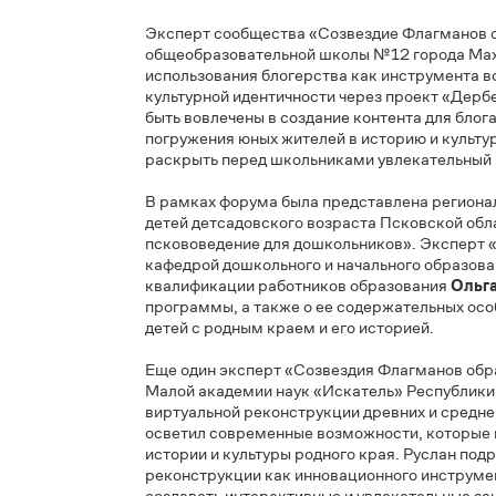
обществознания, педагог-организатор с
Елена Булычева
. Она рассказала о важн
контента, который включает в себя видео
Эти форматы работы помогают детям иссл
пространства города. Также обсуждалась
что помогает интегрировать их в культурн
Эксперт сообщества «Созвездие Флагмано
общеобразовательной школы №12 город
использования блогерства как инструмент
культурной идентичности через проект «Д
быть вовлечены в создание контента для 
погружения юных жителей в историю и ку
раскрыть перед школьниками увлекатель
В рамках форума была представлена рег
детей детсадовского возраста Псковской
пскововедение для дошкольников». Эксп
кафедрой дошкольного и начального обра
квалификации работников образования
О
программы, а также о ее содержательных
детей с родным краем и его историей.