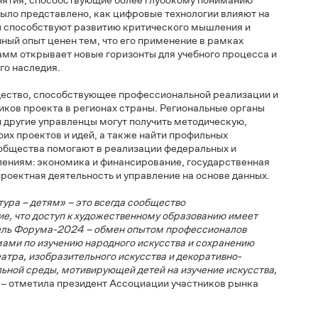
 образования», заведующий учебно-методическим отделом
блики Крым
Руслан Макаров
поделился опытом в области
едневековых городов Крыма. В своем выступлении он
рые позволяют привлечь молодое поколение к изучению
 подробно рассказал о применении виртуальной
румента в образовательном процессе. Это решение помогае
е занятия, способствующие более глубокому пониманию
ма было представлено, как цифровые технологии влияют на
дходы способствуют развитию критического мышления и
. Данный опыт ценен тем, что его применение в рамках
ограмм открывает новые горизонты для учебного процесса 
еского наследия.
ообщество, способствующее профессиональной реализации 
стников проекта в регионах страны. Региональные органы
ния и другие управленцы могут получить методическую,
своих проектов и идей, а также найти профильных
ы сообщества помогают в реализации федеральных и
правлениям: экономика и финансирование, государственная
е, проектная деятельность и управление на основе данных.