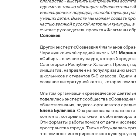
«Для нас очень ценно предоставить воз
образования» поделиться лучшими профе
том, что школьный музей может быть неск
блогерство - выступить инструментом вос
идеями не только обогащает образователь
инновационных подходов, способствующих
у наших детей. Вместе мы можем создать 
частью великой русской истории и культу
считает руководитель проекта «Флагман
Соловьёв
.
Другой эксперт «Созвездия Флагманов об
Черемушкинской средней школы №1
Мар
«Сибирь – слияние культур», который пр
Саяногорска Республики Хакасия. Проек
инициатив, направлен на популяризацию 
школьников и студентов 5-9 классов. Од
создание литературной карты, которая по
Опытом организации краеведческой деят
поделилась эксперт сообщества «Созвезд