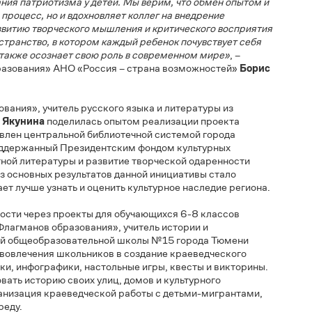
можность экспертам сообщества «Созвездие Флагманов
ссиональными практиками в рамках форума: рассказать о
учным, региональная история и культура захватывающей, а
питания патриотизма у детей. Мы верим, что обмен опытом и
ный процесс, но и вдохновляет коллег на внедрение
 развитию творческого мышления и критического восприяти
пространство, в котором каждый ребенок почувствует себя
ры, а также осознает свою роль в современном мире»
, –
ы образования» АНО «Россия – страна возможностей»
Борис
разования», учитель русского языка и литературы из
ина Якунина
поделилась опытом реализации проекта
едставлен центральной библиотечной системой города
т, поддержанный Президентским фондом культурных
местной литературы и развитие творческой одаренности
ним из основных результатов данной инициативы стало
могает лучше узнать и оценить культурное наследие региона.
ельности через проекты для обучающихся 6-8 классов
ие Флагманов образования», учитель истории и