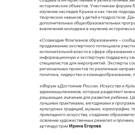
Еще один эксперт «Созвездия Флагманов
Малой академии наук «Искатель» Респу
виртуальной реконструкции древних и ср
осветил современные возможности, кото
истории и культуры родного края. Руслан
реконструкции как инновационного инст
создавать интерактивные и увлекательны
исторических объектов. Участникам фору
изучение наследия Крыма и как такие по
творческих навыков у детей и подростков
дополнительных общеобразовательных пр
вовлечения молодежи в изучение историч
«Созвездие Флагманов образования» – с
продвижению экспертного потенциала уча
исполнительной власти в сфере образова
информационную и экспертную поддержку 
специалистов для мероприятий. Эксперт
региональных проектов по различным на
политика, лидерство и командообразовани