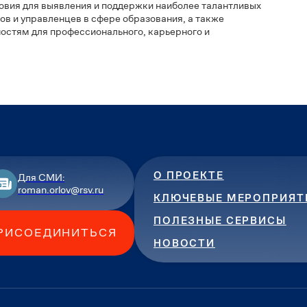
ультура – детям» – это всегда сообщество
ение, что доступ к художественному образованию имеет
а. Цель Форума-2024 – обмен опытом профессионалов
раммами по изучению народного искусства и сохранению
и, театра, изобразительного искусства и декоративно-
ательной среды, мотивирующей детей на изучение искусства
чее»
, – отметила президент Ассоциации участников рынка
 условия для выявления и поддержки наиболее талантливых
гогов и управленцев в сфере образования, а также
зможностям для профессионального, карьерного и