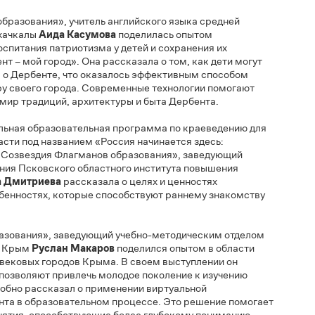
редней общеобразовательной школы №15 города Тюмени
ости вовлечения школьников в создание краеведческого
ролики, инфографики, настольные игры, квесты и викторины.
едовать историю своих улиц, домов и культурного
 организация краеведческой работы с детьми-мигрантами,
ую среду.
в образования», учитель английского языка средней
а Махачкалы
Аида Касумова
поделилась опытом
а воспитания патриотизма у детей и сохранения их
ербент – мой город». Она рассказала о том, как дети могут
блога о Дербенте, что оказалось эффективным способом
льтуру своего города. Современные технологии помогают
ный мир традиций, архитектуры и быта Дербента.
иональная образовательная программа по краеведению для
 области под названием «Россия начинается здесь:
ерт «Созвездия Флагманов образования», заведующий
зования Псковского областного института повышения
льга Дмитриева
рассказала о целях и ценностях
 особенностях, которые способствуют раннему знакомству