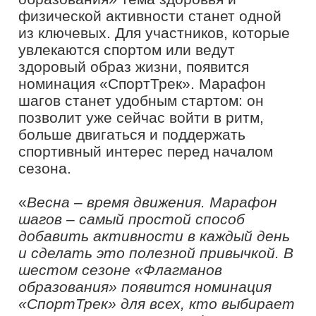
образования» появится номинация
«СпортТрек» для всех, кто выбирает
ЗОЖ, поэтому наш марафон – это
отличная возможность войти в
хорошую форму и зарядиться
энергией перед стартом сезона»,
–
рассказал руководитель проекта
«Флагманы образования»
Президентской платформы «Россия –
страна возможностей»
Артем
Миронов.
Чтобы присоединиться к марафону,
необходимо скачать мобильное
приложение Президентской
платформы, зарегистрироваться и
выбрать проект «Флагманы
образования». Чтобы данные о
физической активности учитывались
автоматически, достаточно разрешить
приложению синхронизацию со
встроенными сервисами мониторинга
здоровья на вашем смартфоне.
Инструкция по подключению также