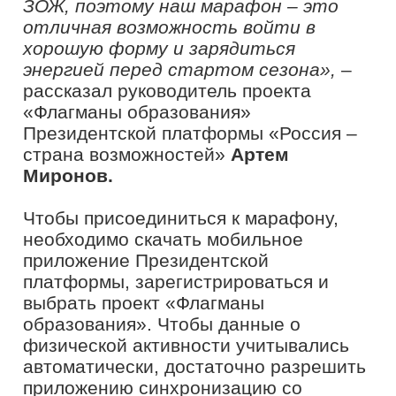
есть в приложении.
Результаты участников со всей страны
формируют единый рейтинг. За
ежедневное достижение цели в 10
тысяч шагов пользователям
начисляются баллы Президентской
платформы. В прошлом сезоне
участники суммарно прошли более 300
миллионов шагов. Самые активные
получили призы и были приглашены на
очные мероприятия.
Присоединиться к марафону можно не
только индивидуально, но и целыми
коллективами.РНИМУ им. Н.И.
Пирогова уже запустил марафон для
своих студентов и педагогов к 7 апреля
– Всемирному дню здоровья.
Заинтересованные вузы и компании
также могут использовать этот формат,
оформив партнерское соглашение с
проектом «Флагманы образования».