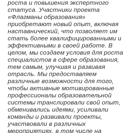
обучающие семинары и тренинги,
примут участие в научно-практических
конференциях, форумах и интенсивах,
мастер-классах и других
образовательных мероприятиях.
После марафона стартует комплексная
диагностика уровня
сформированности
надпрофессиональных компетенций и
профессиональных знаний.
Конкурсантам предстоит пройти тесты,
по итогам которых будут составлены
рейтинги и сформированы списки
полуфиналистов для управленцев и
педагогов и списки финалистов для
студентов.
Для участия в конкурсе необходимо
зарегистрироваться на сайте
флагманыобразования.рф
. Целью
проекта является создание условий
для выявления наиболее
перспективных и мотивированных