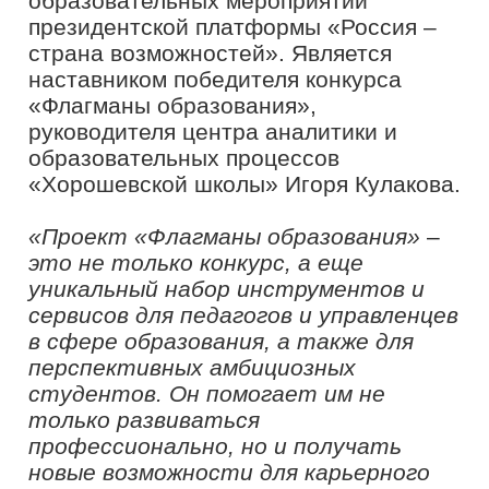
системы транслировали свой опыт,
обменивались идеями, усиливали
команды и развивали проекты,
участвовали в различных
мероприятиях, в том числе на
федеральном уровне»
,
–
руководитель
проекта «Флагманы образования»
Борис Соловьёв
.
15 мая стартовал «Образовательный
марафон» по трем направлениям:
гибкие проектные компетенции,
государственная образовательная
политика, лидерство и наставничество.
Его цель – обеспечение условий для
формирования и развития у
участников конкурса специальных
(профессиональных) знаний,
надпрофессиональных компетенций, в
том числе с учетом индивидуальных
результатов входной диагностики.
В рамках «Образовательного
марафона» конкурсанты пройдут