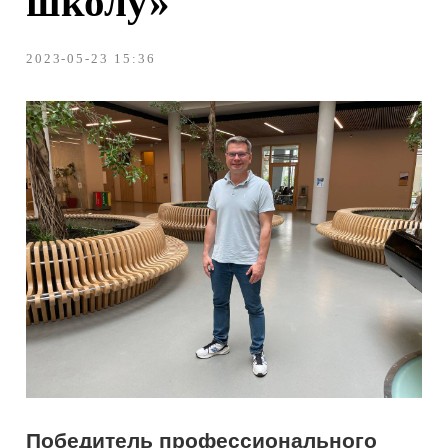
Победитель профессионального
конкурса
«Флагманы образования»
президентской платформы
«Россия
– страна возможностей»
назначен
директором «Хорошевской школы»
города Москвы.
«Флагманы образования» – проект для
профессионального и карьерного
роста управленцев в сфере
образования, талантливых педагогов и
перспективных молодых студентов