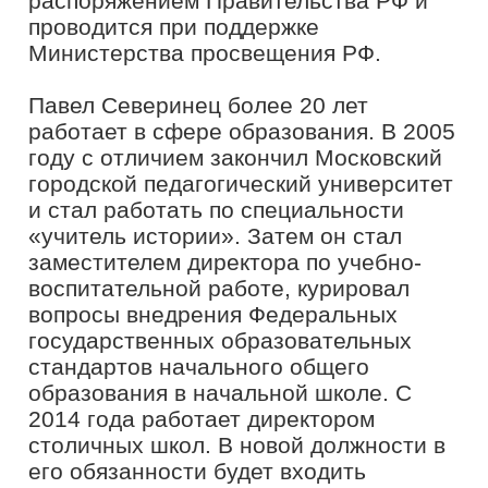
столичных школ. В новой должности в
его обязанности будет входить
развитие предпрофильного
образования, расширение
олимпиадного движения, повышение
академических результатов,
обновление персонализированной
модели обучения.
Он внес большой вклад в воспитание
подрастающего поколения. В 2019 году
награжден Благодарственным письмом
мэра г. Москвы за профессиональное
мастерство, повышение
образовательных результатов и
развитие предпрофессионального
образования.
«Более двадцати лет я работаю в
образовании из них десять на
руководящих позициях. Конкурс
«Флагманы образования»
президентской платформы «Россия –
страна возможностей» позволил