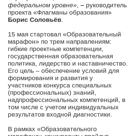
управленцев в сфере образования,
педагогических работников и
студентов с перспективой их входа в
кадровый резерв федеральной,
региональной или муниципальной
систем образования Российской
Федерации. В связи с этим участие в
конкурсе стало индивидуальным.
В октябре управленцам в сфере
образования и педагогам предстоит
пройти региональные полуфиналы,
которые пройдут в каждом субъекте
РФ. Оценивать будут результаты
выполнения конкурсных заданий в
различных форматах –
индивидуальных и командных.
В финал выйдут участники от каждого
региона. Финальные испытания как для
студентов, так и для педагогов и
управленцев запланированы на ноябрь
этого года.