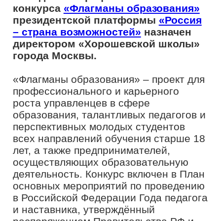
всех направлений обучения старше 18
лет, а также предпринимателей,
осуществляющих образовательную
деятельность. Конкурс включен в План
основных мероприятий по проведению
в Российской Федерации Года педагога
и наставника, утверждённый
распоряжением Правительства РФ и
проводится при поддержке
Министерства просвещения РФ.
Павел Северинец более 20 лет
работает в сфере образования. В 2005
году с отличием закончил Московский
городской педагогический университет
и стал работать по специальности
«учитель истории». Затем он стал
заместителем директора по учебно-
воспитательной работе, курировал
вопросы внедрения Федеральных
государственных образовательных
стандартов начального общего
образования в начальной школе. C
2014 года работает директором