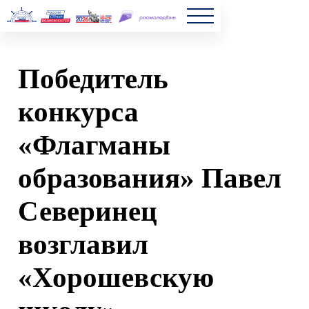
Главна
Победитель
Полезн
конкурса
Частые
«Флагманы
Новост
образования» Павел
Северинец
возглавил
«Хорошевскую
школу»
2023-05-23 15:36