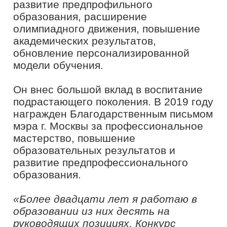
пройти перезагрузку, найти новые
идеи, познакомиться и поработать с
потрясающими людьми. Настоящими
профессионалами со всей страны.
Самое главное мы продолжаем
общаться, дружить, делать
совместные проекты – настоящее
сообщество флагманов
образования»
, – отметил
Павел
Северинец
.
Павел Северинец активный участник
конкурсного движения «Флагманы
образования». Он выступает в
качестве эксперта в рамках
образовательных мероприятий
президентской платформы «Россия –
страна возможностей». Является
наставником победителя конкурса
«Флагманы образования»,
руководителя центра аналитики и
образовательных процессов
«Хорошевской школы» Игоря Кулакова.