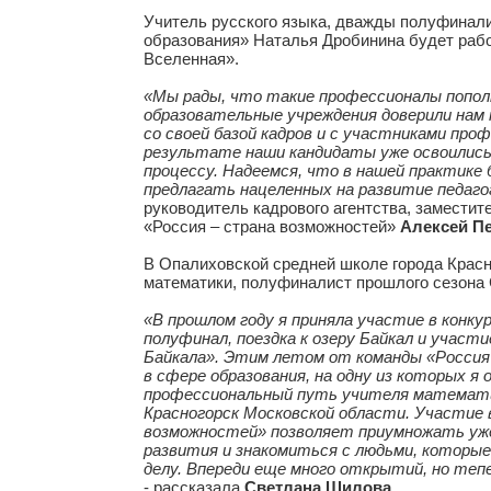
страна возможностей»
трудоустроены 
Вселенная» и Опалиховскую среднюю 
Проект проводится при поддержке Ми
Учитель русского языка, дважды полуф
образования» Наталья Дробинина будет 
Вселенная».
«Мы рады, что такие профессионалы по
образовательные учреждения доверили н
со своей базой кадров и с участниками
результате наши кандидаты уже освоил
процессу. Надеемся, что в нашей прак
предлагать нацеленных на развитие пе
руководитель кадрового агентства, зам
«Россия – страна возможностей»
Алексе
В Опалиховской средней школе города К
математики, полуфиналист прошлого се
«В прошлом году я приняла участие в к
полуфинал, поездка к озеру Байкал и 
Байкала». Этим летом от команды «Рос
в сфере образования, на одну из котор