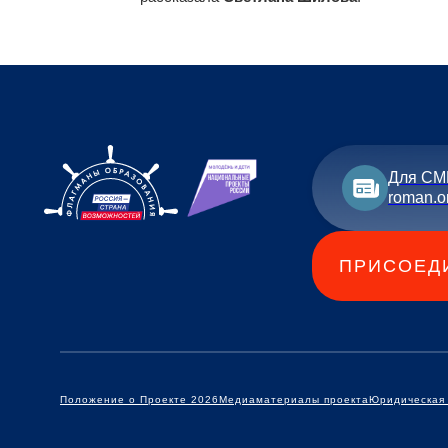
профессиональный путь учителя мате
Красногорск Московской области. Учас
возможностей» позволяет приумножать
развития и знакомиться с людьми, ко
делу. Впереди еще много открытий, но 
- рассказала
Светлана Шилова
.
Для СМ
roman.o
ПРИСОЕД
Положение о Проекте 2026
Медиаматериалы проекта
Юридическая