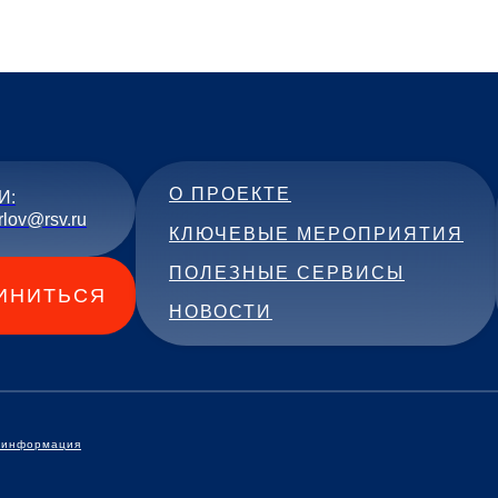
матики в стенах МБОУ Опалиховской СОШ г.о.
тие в проектах платформы «Россия - страна
 уже имеющиеся навыки, открывать для себя новые пут
торые с такими же горящими сердцами отдаются своему
теперь я буду разделять их вместе со своими учениками»
О ПРОЕКТЕ
И:
rlov@rsv.ru
КЛЮЧЕВЫЕ МЕРОПРИЯТИЯ
ПОЛЕЗНЫЕ СЕРВИСЫ
ИНИТЬСЯ
НОВОСТИ
 информация