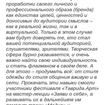
Почему важно сохранять историю
своей семьи
Как правильно сохранять документы,
составлять родословную и обращаться
с семейной памятью участники узнали
на мастер-классе «Личный архив –
ключ к истории семьи», который
провела эксперт «Созвездия
Флагманов образования», учитель
истории и обществознания средней
общеобразовательной школы №71
города Оренбурга
Эльвира
Джабраилова.
«Благодаря «Флагманам
образования» президентской
платформы «Россия – страна
возможностей» я стала экспертом
«Большой перемены», спикером
«Тавриды», поделилась опытом
создания школьных музеев и личных
архивов. Уверена, что мастер-класс
повысил интерес молодежи к