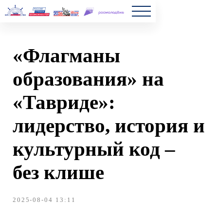
Главна
«Флагманы
Полезн
образования» на
Частые
«Тавриде»:
Новост
лидерство, история и
культурный код –
без клише
2025-08-04 13:11