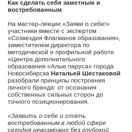
доносимых до аудитории смыслов
–
как в реальной жизни, так и в
виртуальной. Только в этом случае
вам будут доверять те, кто стал
вашей потенциальной аудиторией,
слушателями, зрителями. Творческая
сфера бурно развивается, и очень
важно найти свою индивидуальность
и стать флагманом в своём деле. А
для этого
–
продумать всё: от стиля
одежды до стиля общения вживую и в
сети. Прокачать эти навыки смогли
участники фестиваля «Таврида.Арт»
на мастер-лекции «Заяви о себе», а
развивать их в дальнейшем им
помогут треки «Медиа» и
«Культура» юбилейного сезона
проекта «Флагманы образования».
Ведь это пространство
возможностей и продвижения своего
личного образа»,
– поделилась
эксперт «Созвездия Флагманов
образования»
Наталья Шестакова.