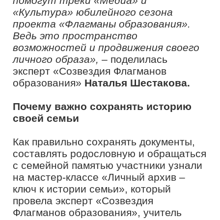
истории своей семьи, к истории
страны»,
– рассказала эксперт
«Созвездия Флагманов образования»
Эльвира Джабраилова.
Культурный код как ресурс для
будущего
Интерактивная лекция «Русский
культурный код: возможности и
перспективы» позволила участникам
по-новому взглянуть на собственную
идентичность. Эксперт «Созвездия
Флагманов образования»,
заслуженный учитель Республики Крым
Ольга Тропина
представила модель
«пентабазиса» и рассказала, как
использовать культурные смыслы в
бизнесе, творчестве и образовании.
«Наш культурный код – это не
только корни, но и крылья. Он
помогает строить будущее без
утраты глубины. Подчеркиваю,