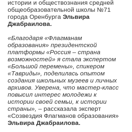
российский культурный код – это не
только богатое наследие традиций,
но и мощный фактор формирования
будущего. Через сохранение и
развитие наших традиций такие
проекты, как «Флагманы
образования» и президентская
платформа «Россия – страна
возможностей» создают новые
возможности для людей, связывая
прошлое с настоящим и открывая
двери к новым достижениям»,
–
отметила эксперт «Созвездия
Флагманов образования»
Ольга
Тропина.
Как раскрыть лидерский потенциал
через семью и конкурсы
Какую роль в формировании лидерства
играют семья, поддержка и среда –
ответ на этот вопрос и не только
раскрыла эксперт «Созвездия
Флагманов образования», учитель