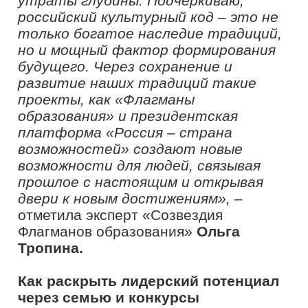
гармонии
На лекции «Пайдейя: от увлечения к
вовлечению» старший координатор
проекта «Флагманы образования»
Сергей Михайлов
поделился опытом
работы с образовательным арт-
проектом и показал, как искусство
помогает участникам находить свои
сильные стороны, смыслы и
жизненные ориентиры.
«Искусство – это энергия, которая
становится направляющей силой. Мы
даём людям инструменты, чтобы
это стало их реальностью»,
–
рассказал старший координатор
проекта «Флагманы образования»
Сергей Михайлов.
В 2025 году «Флагманы образования»
открыли новые тематические
конкурсные треки для педагогов,
управленцев и студентов. Проект