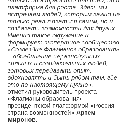
Миронов.
Как сделать себя заметным и
востребованным
На мастер-лекции «Заяви о себе!»
участники вместе с экспертом
«Созвездия Флагманов образования»,
заместителем директора по
методической и профильной работе
«Центра дополнительного
образования «Алые паруса» города
Новосибирска
Натальей Шестаковой
разобрали принципы построения
личного бренда: от осознания
собственных сильных сторон до
точного позиционирования.
«Заявить о себе и стать
востребованным в любой сфере
сегодня невозможно без глубокой
проработки своего личного и
профессионального образа (бренда)
как единства целей, ценностей и