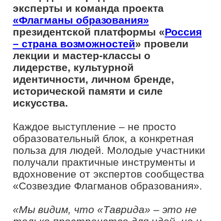
образовательный блок, а конкретная
польза для людей. Молодые участники
получали практичные инструменты и
вдохновение от экспертов сообщества
«Созвездие Флагманов образования».
«Мы видим, что «Таврида»
–
это не
только пространство для идей, но и
платформа для роста. Здесь мы
встречаем людей, которым важно не
только реализоваться самим, но и
создавать возможности для других.
Именно такое окружение и
формирует экспертное сообщество
«Созвездие Флагманов образования»
–
объединение неравнодушных,
сильных и созидательных людей,
готовых передавать опыт,
вдохновлять и быть рядом там, где
это по-настоящему нужно»,
–
отметил руководитель проекта
«Флагманы образования»
президентской платформой «Россия –
страна возможностей»
Артем