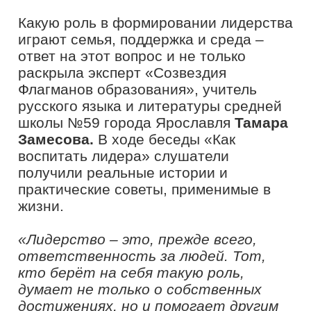
помогает развивать лидерские
качества, строить карьеру в
образовании, реализовывать
собственные инициативы и быть
частью профессионального
сообщества.
Также открыт набор в экспертное
сообщество проекта
–
«Созвездие
Флагманов образования». Это
объединение сильных
профессионалов, готовых делиться
опытом, запускать собственные
проекты и менять систему образования
изнутри.
Кроме того, в профессиональном и
карьерном росте помогут цифровые
сервисы проекта. Каждый может
получить индивидуальный маршрут
развития и узнать о своих сильных
сторонах. Подробности и регистрация
на официальном
сайте проекта
.