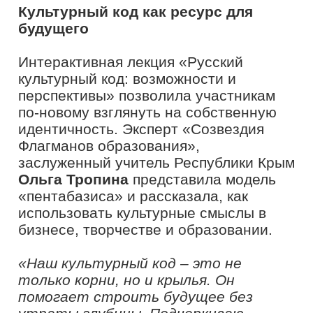
русского языка и литературы средней
школы №59 города Ярославля
Тамара
Замесова.
В ходе беседы «Как
воспитать лидера» слушатели
получили реальные истории и
практические советы, применимые в
жизни.
«Лидерство – это, прежде всего,
ответственность за людей. Тот,
кто берёт на себя такую роль,
думает не только о собственных
достижениях, но и помогает другим
найти своё направление. Проект
«Флагманы образования» даёт
участникам инструменты для такого
роста, а «Таврида» становится
площадкой, где рождаются новые
инициаторы перемен и смелые идеи»,
– считает эксперт «Созвездия
Флагманов образования»
Тамара
Замесова.
Искусство как путь к развитию и