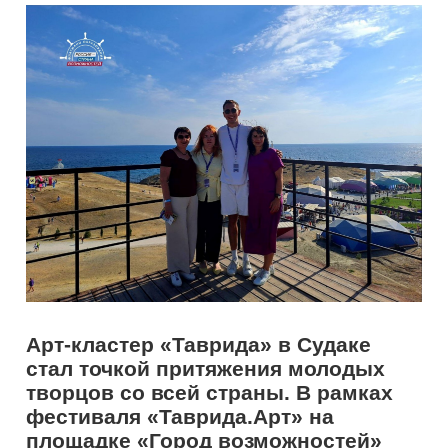
Арт-кластер «Таврида» в Судаке
стал точкой притяжения молодых
творцов со всей страны. В рамках
фестиваля «Таврида.Арт» на
площадке «Город возможностей»
эксперты и команда проекта
«Флагманы образования»
президентской платформы «
Россия
– страна возможностей
» провели
лекции и мастер-классы о
лидерстве, культурной
идентичности, личном бренде,
исторической памяти и силе
искусства.
Каждое выступление – не просто